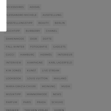
ACCESSOIRES
ADIDAS
ALESSANDRO MICHELE
AUSSTELLUNG
AUSSTELLUNGSTIPP
BEAUTY
BERLIN
BUCHTIPP
BURBERRY
CHANEL
DAMENMODE
DIOR
DÜFTE
FALL-WINTER
FOTOGRAFIE
GADGETS
GUCCI
HAMBURG
HERMÈS
INTERIEUR
INTERVIEW
KAMPAGNE
KARL LAGERFELD
KIM JONES
KUNST
LIVE STREAM
LOOKBOOK
LOUIS VUITTON
MAILAND
MARIA GRAZIA CHIURI
MEINUNG
MUSIK
MUSIKTIPP
MÄNNERMODE
NEWS
PARFUM
PARIS
PRADA
SCHUHE
SNEAKER
TASCHEN VERLAG
UHREN