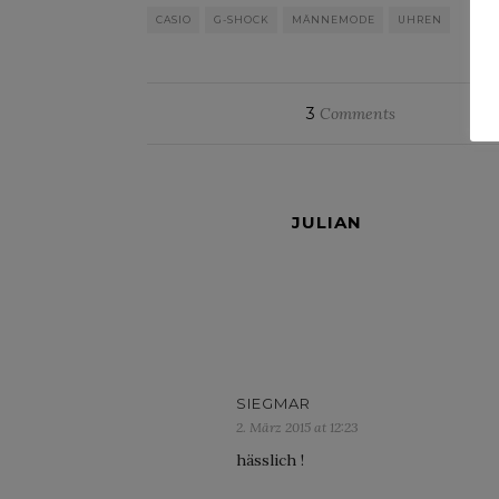
CASIO
G-SHOCK
MÄNNEMODE
UHREN
3
Comments
JULIAN
SIEGMAR
2. März 2015 at 12:23
hässlich !