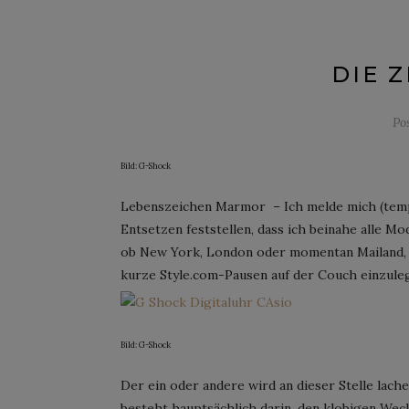
DIE Z
Po
Bild: G-Shock
Lebenszeichen Marmor – Ich melde mich (temp
Entsetzen feststellen, dass ich beinahe alle 
ob New York, London oder momentan Mailand, 
kurze Style.com-Pausen auf der Couch einzule
Bild: G-Shock
Der ein oder andere wird an dieser Stelle lach
besteht hauptsächlich darin, den klobigen Wec