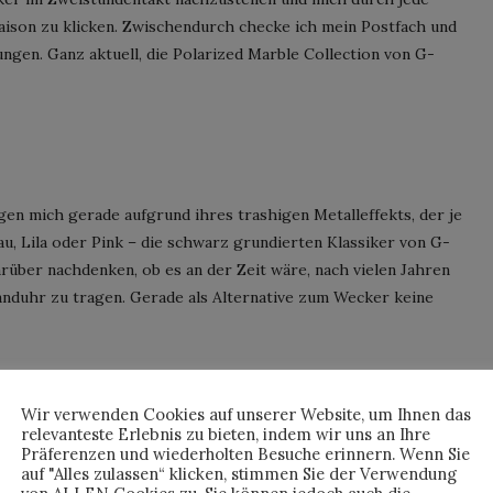
son zu klicken. Zwischendurch checke ich mein Postfach und
ungen. Ganz aktuell, die Polarized Marble Collection von G-
n mich gerade aufgrund ihres trashigen Metalleffekts, der je
lau, Lila oder Pink – die schwarz grundierten Klassiker von G-
arüber nachdenken, ob es an der Zeit wäre, nach vielen Jahren
anduhr zu tragen. Gerade als Alternative zum Wecker keine
Wir verwenden Cookies auf unserer Website, um Ihnen das
relevanteste Erlebnis zu bieten, indem wir uns an Ihre
Präferenzen und wiederholten Besuche erinnern. Wenn Sie
eid ihr auch schon dem omnipräsenten Marmortrend verfallen?
auf "Alles zulassen“ klicken, stimmen Sie der Verwendung