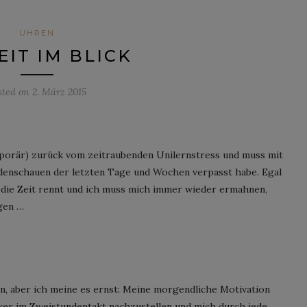
UHREN
EIT IM BLICK
sted on
2. März 2015
orär) zurück vom zeitraubenden Unilernstress und muss mit
Modenschauen der letzten Tage und Wochen verpasst habe. Egal
die Zeit rennt und ich muss mich immer wieder ermahnen,
gen …
en, aber ich meine es ernst: Meine morgendliche Motivation
ker im Zweistundentakt nachzustellen und mich durch jede