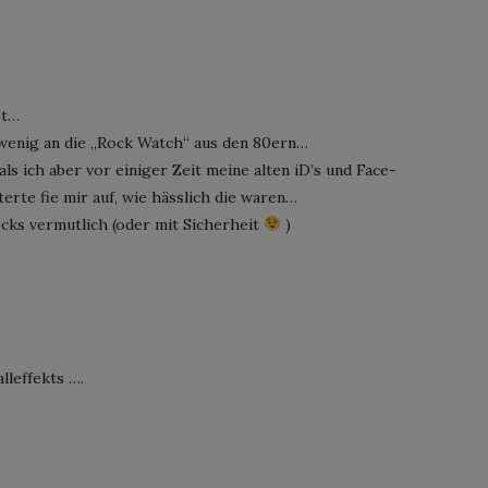
bt…
wenig an die „Rock Watch“ aus den 80ern…
als ich aber vor einiger Zeit meine alten iD’s und Face-
erte fie mir auf, wie hässlich die waren…
ocks vermutlich (oder mit Sicherheit
)
leffekts ….