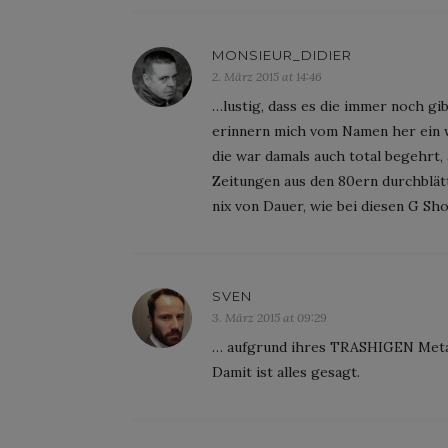
MONSIEUR_DIDIER
2. März 2015 at 14:46
…lustig, dass es die immer noch gi
erinnern mich vom Namen her ein 
die war damals auch total begehrt, 
Zeitungen aus den 80ern durchblätt
nix von Dauer, wie bei diesen G Sh
SVEN
3. März 2015 at 09:29
… aufgrund ihres TRASHIGEN Metal
Damit ist alles gesagt.