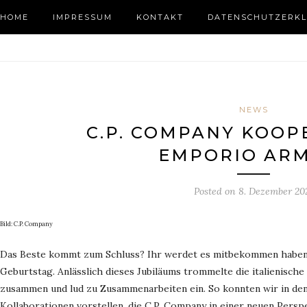
HOME
IMPRESSUM
KONTAKT
DATENSCHUTZERKL
NEWS
C.P. COMPANY KOOP
EMPORIO AR
Posted on
8. Dezember 20
Bild: C.P. Company
Das Beste kommt zum Schluss? Ihr werdet es mitbekommen haben –
Geburtstag. Anlässlich dieses Jubiläums trommelte die italienisc
zusammen und lud zu Zusammenarbeiten ein. So konnten wir in de
Kollaborationen vorstellen, die C.P. Company in einer neuen Persp