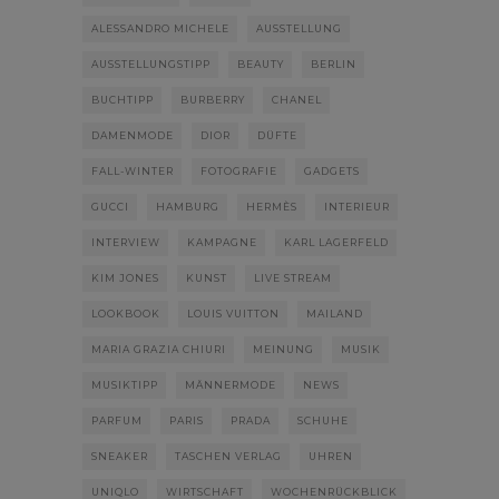
ALESSANDRO MICHELE
AUSSTELLUNG
AUSSTELLUNGSTIPP
BEAUTY
BERLIN
BUCHTIPP
BURBERRY
CHANEL
DAMENMODE
DIOR
DÜFTE
FALL-WINTER
FOTOGRAFIE
GADGETS
GUCCI
HAMBURG
HERMÈS
INTERIEUR
INTERVIEW
KAMPAGNE
KARL LAGERFELD
KIM JONES
KUNST
LIVE STREAM
LOOKBOOK
LOUIS VUITTON
MAILAND
MARIA GRAZIA CHIURI
MEINUNG
MUSIK
MUSIKTIPP
MÄNNERMODE
NEWS
PARFUM
PARIS
PRADA
SCHUHE
SNEAKER
TASCHEN VERLAG
UHREN
UNIQLO
WIRTSCHAFT
WOCHENRÜCKBLICK