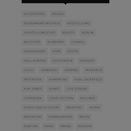
ACCESSOIRES
ADIDAS
ALESSANDRO MICHELE
AUSSTELLUNG
AUSSTELLUNGSTIPP
BEAUTY
BERLIN
BUCHTIPP
BURBERRY
CHANEL
DAMENMODE
DIOR
DÜFTE
FALL-WINTER
FOTOGRAFIE
GADGETS
GUCCI
HAMBURG
HERMÈS
INTERIEUR
INTERVIEW
KAMPAGNE
KARL LAGERFELD
KIM JONES
KUNST
LIVE STREAM
LOOKBOOK
LOUIS VUITTON
MAILAND
MARIA GRAZIA CHIURI
MEINUNG
MUSIK
MUSIKTIPP
MÄNNERMODE
NEWS
PARFUM
PARIS
PRADA
SCHUHE