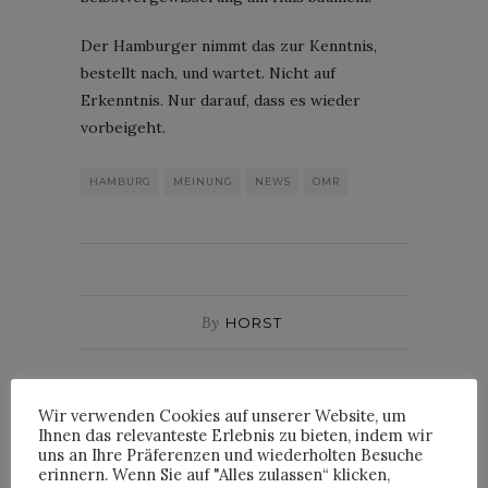
Der Hamburger nimmt das zur Kenntnis,
bestellt nach, und wartet. Nicht auf
Erkenntnis. Nur darauf, dass es wieder
vorbeigeht.
HAMBURG
MEINUNG
NEWS
OMR
By
HORST
Wir verwenden Cookies auf unserer Website, um
HORST
Ihnen das relevanteste Erlebnis zu bieten, indem wir
uns an Ihre Präferenzen und wiederholten Besuche
erinnern. Wenn Sie auf "Alles zulassen“ klicken,