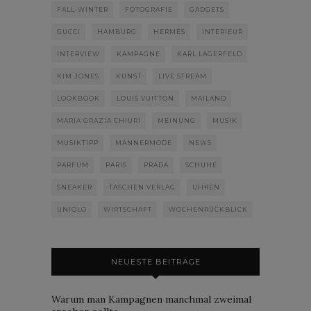
FALL-WINTER
FOTOGRAFIE
GADGETS
GUCCI
HAMBURG
HERMÈS
INTERIEUR
INTERVIEW
KAMPAGNE
KARL LAGERFELD
KIM JONES
KUNST
LIVE STREAM
LOOKBOOK
LOUIS VUITTON
MAILAND
MARIA GRAZIA CHIURI
MEINUNG
MUSIK
MUSIKTIPP
MÄNNERMODE
NEWS
PARFUM
PARIS
PRADA
SCHUHE
SNEAKER
TASCHEN VERLAG
UHREN
UNIQLO
WIRTSCHAFT
WOCHENRÜCKBLICK
NEUESTE BEITRÄGE
Warum man Kampagnen manchmal zweimal