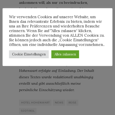
ankommen will, als nur zu beeindrucken,
landet früher oder später sowieso hier
oben – zwischen Traube, Latschenkiefer und
Wir verwenden Cookies auf unserer Website, um
Ihnen das relevanteste Erlebnis zu bieten, indem wir
einem ganz leisen Stolz, der keine Hashtags
uns an Ihre Präferenzen und wiederholten Besuche
braucht.
erinnern. Wenn Sie auf "Alles zulassen“ klicken,
stimmen Sie der Verwendung von ALLEN Cookies zu.
Hotel Hohenwart
; Adresse:
Sie können jedoch auch die „Cookie Einstellungen“
öffnen, um eine individuelle Anpassung vorzunehmen..
Verdinserstraße, 5, 39017 Schenna,
Autonome Provinz Bozen – Südtirol, Italien.
Cookie Einstellungen
Alles zulassen
Transparenzhinweis: Der Aufenthalt im Hotel
Hohenwart erfolgte auf Einladung. Der Inhalt
dieses Textes wurde redaktionell unabhängig
erstellt und gibt ausschließlich meine
persönliche Einschätzung wieder.
HOTEL HOHENWART
NEWS
REISE
SÜDTIROL