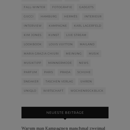
FALL-WINTER
FOTOGRAFIE
GADGETS
GUCCI
HAMBURG
HERMÈS
INTERIEUR
INTERVIEW
KAMPAGNE
KARL LAGERFELD
KIM JONES
KUNST
LIVE STREAM
LOOKBOOK
LOUIS VUITTON
MAILAND
MARIA GRAZIA CHIURI
MEINUNG
MUSIK
MUSIKTIPP
MÄNNERMODE
NEWS
PARFUM
PARIS
PRADA
SCHUHE
SNEAKER
TASCHEN VERLAG
UHREN
UNIQLO
WIRTSCHAFT
WOCHENRÜCKBLICK
NEUESTE BEITRÄGE
Warum man Kampagnen manchmal zweimal