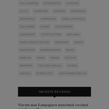
FALL-WINTER
FOTOGRAFIE
GADGETS
GUCCI
HAMBURG
HERMÈS
INTERIEUR
INTERVIEW
KAMPAGNE
KARL LAGERFELD
KIM JONES
KUNST
LIVE STREAM
LOOKBOOK
LOUIS VUITTON
MAILAND
MARIA GRAZIA CHIURI
MEINUNG
MUSIK
MUSIKTIPP
MÄNNERMODE
NEWS
PARFUM
PARIS
PRADA
SCHUHE
SNEAKER
TASCHEN VERLAG
UHREN
UNIQLO
WIRTSCHAFT
WOCHENRÜCKBLICK
NEUESTE BEITRÄGE
Warum man Kampagnen manchmal zweimal