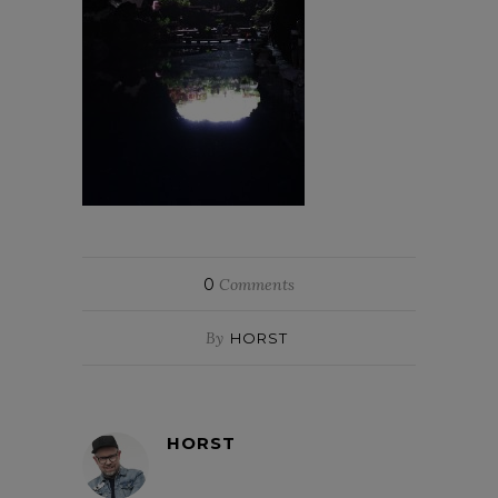
0
Comments
By
HORST
HORST