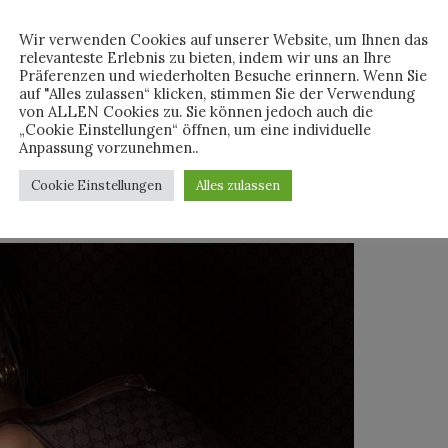
Wir verwenden Cookies auf unserer Website, um Ihnen das
relevanteste Erlebnis zu bieten, indem wir uns an Ihre
 Nach einem Designerwechsel ist Mode immer auch
Präferenzen und wiederholten Besuche erinnern. Wenn Sie
em für die Marke selbst. Wird die neue Handschrift akzeptiert?
auf "Alles zulassen“ klicken, stimmen Sie der Verwendung
ntwort darauf sind bekannte Gesichter. Sie funktionieren wie
von ALLEN Cookies zu. Sie können jedoch auch die
„Cookie Einstellungen“ öffnen, um eine individuelle
sonst vieles verschiebt.
Anpassung vorzunehmen..
ng oder Accessoires. Sie tragen Geschichte. Sie stehen für
ürdigkeit, für Kontinuität. Wer sie einsetzt, kauft sich ein
Cookie Einstellungen
Alles zulassen
rn.