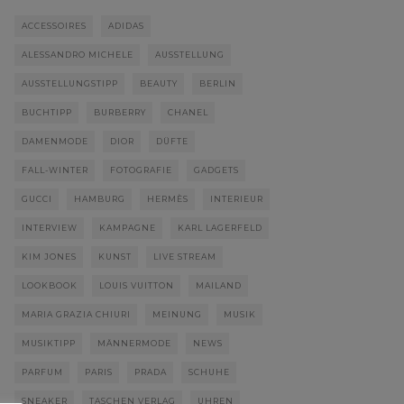
ACCESSOIRES
ADIDAS
ALESSANDRO MICHELE
AUSSTELLUNG
AUSSTELLUNGSTIPP
BEAUTY
BERLIN
BUCHTIPP
BURBERRY
CHANEL
DAMENMODE
DIOR
DÜFTE
FALL-WINTER
FOTOGRAFIE
GADGETS
GUCCI
HAMBURG
HERMÈS
INTERIEUR
INTERVIEW
KAMPAGNE
KARL LAGERFELD
KIM JONES
KUNST
LIVE STREAM
LOOKBOOK
LOUIS VUITTON
MAILAND
MARIA GRAZIA CHIURI
MEINUNG
MUSIK
MUSIKTIPP
MÄNNERMODE
NEWS
PARFUM
PARIS
PRADA
SCHUHE
SNEAKER
TASCHEN VERLAG
UHREN