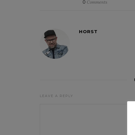
0
Comments
HORST
LEAVE A REPLY