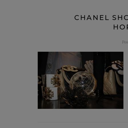
CHANEL S
HO
Po