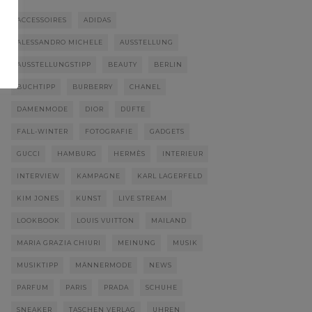
ACCESSOIRES
ADIDAS
ALESSANDRO MICHELE
AUSSTELLUNG
AUSSTELLUNGSTIPP
BEAUTY
BERLIN
BUCHTIPP
BURBERRY
CHANEL
DAMENMODE
DIOR
DÜFTE
FALL-WINTER
FOTOGRAFIE
GADGETS
GUCCI
HAMBURG
HERMÈS
INTERIEUR
INTERVIEW
KAMPAGNE
KARL LAGERFELD
KIM JONES
KUNST
LIVE STREAM
LOOKBOOK
LOUIS VUITTON
MAILAND
MARIA GRAZIA CHIURI
MEINUNG
MUSIK
MUSIKTIPP
MÄNNERMODE
NEWS
PARFUM
PARIS
PRADA
SCHUHE
SNEAKER
TASCHEN VERLAG
UHREN