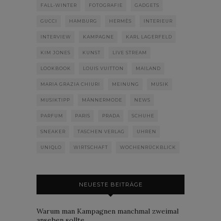
FALL-WINTER
FOTOGRAFIE
GADGETS
GUCCI
HAMBURG
HERMÈS
INTERIEUR
INTERVIEW
KAMPAGNE
KARL LAGERFELD
KIM JONES
KUNST
LIVE STREAM
LOOKBOOK
LOUIS VUITTON
MAILAND
MARIA GRAZIA CHIURI
MEINUNG
MUSIK
MUSIKTIPP
MÄNNERMODE
NEWS
PARFUM
PARIS
PRADA
SCHUHE
SNEAKER
TASCHEN VERLAG
UHREN
UNIQLO
WIRTSCHAFT
WOCHENRÜCKBLICK
NEUESTE BEITRÄGE
Warum man Kampagnen manchmal zweimal
ansehen sollte