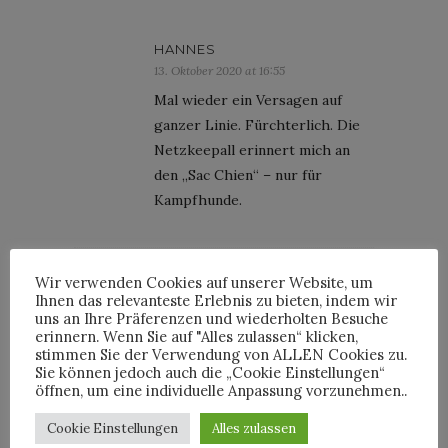
HANNES
13. Oktober 2020 at 16:55
Mal wieder ein Versagen auf
ganzer Linie. Fürchterlich. Die
Netzkeepall erinnert mich an
den „Sac Chien“ – nur für
Kampfhunde.
Wir verwenden Cookies auf unserer Website, um
Ihnen das relevanteste Erlebnis zu bieten, indem wir
uns an Ihre Präferenzen und wiederholten Besuche
INTERVIEWS
erinnern. Wenn Sie auf "Alles zulassen“ klicken,
stimmen Sie der Verwendung von ALLEN Cookies zu.
Sie können jedoch auch die „Cookie Einstellungen“
öffnen, um eine individuelle Anpassung vorzunehmen..
Cookie Einstellungen
Alles zulassen
TRIXIE MATTEL IM