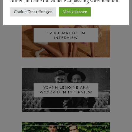
öffnen, um eine individuelle Anpassung vorzunehmen..
Cookie Einstellungen
Alles zulassen
TRIXIE MATTEL IM
INTERVIEW
YOANN LEMOINE AKA
WOODKID IM INTERVIEW