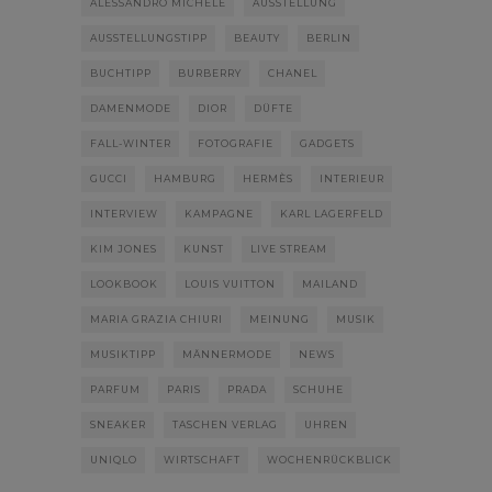
ALESSANDRO MICHELE
AUSSTELLUNG
AUSSTELLUNGSTIPP
BEAUTY
BERLIN
BUCHTIPP
BURBERRY
CHANEL
DAMENMODE
DIOR
DÜFTE
FALL-WINTER
FOTOGRAFIE
GADGETS
GUCCI
HAMBURG
HERMÈS
INTERIEUR
INTERVIEW
KAMPAGNE
KARL LAGERFELD
KIM JONES
KUNST
LIVE STREAM
LOOKBOOK
LOUIS VUITTON
MAILAND
MARIA GRAZIA CHIURI
MEINUNG
MUSIK
MUSIKTIPP
MÄNNERMODE
NEWS
PARFUM
PARIS
PRADA
SCHUHE
SNEAKER
TASCHEN VERLAG
UHREN
UNIQLO
WIRTSCHAFT
WOCHENRÜCKBLICK