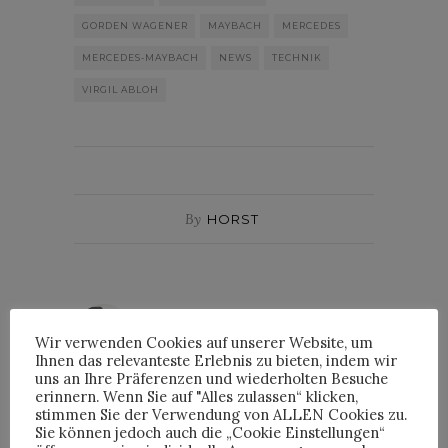
GORDEN WAGENER
MAYBACH
MERCEDES
MERCEDES-MAYBACH
NEWS
TECHNIK
VIRGIL ABLOH
By
HORST
HORST
Wir verwenden Cookies auf unserer Website, um
Ihnen das relevanteste Erlebnis zu bieten, indem wir
uns an Ihre Präferenzen und wiederholten Besuche
erinnern. Wenn Sie auf "Alles zulassen“ klicken,
stimmen Sie der Verwendung von ALLEN Cookies zu.
Sie können jedoch auch die „Cookie Einstellungen“
INTERVIEWS