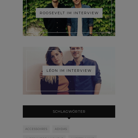
ROOSEVELT IM INTERVIEW
LÉON IM INTERVIEW
SCHLAGWÖRTER
ACCESSOIRES
ADIDAS