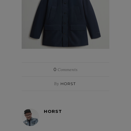
0
Comments
By
HORST
HORST