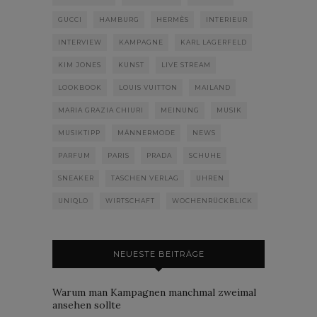
GUCCI
HAMBURG
HERMÈS
INTERIEUR
INTERVIEW
KAMPAGNE
KARL LAGERFELD
KIM JONES
KUNST
LIVE STREAM
LOOKBOOK
LOUIS VUITTON
MAILAND
MARIA GRAZIA CHIURI
MEINUNG
MUSIK
MUSIKTIPP
MÄNNERMODE
NEWS
PARFUM
PARIS
PRADA
SCHUHE
SNEAKER
TASCHEN VERLAG
UHREN
UNIQLO
WIRTSCHAFT
WOCHENRÜCKBLICK
NEUESTE BEITRÄGE
Warum man Kampagnen manchmal zweimal
ansehen sollte