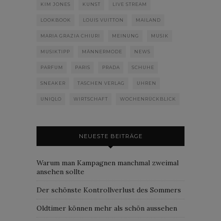
KIM JONES
KUNST
LIVE STREAM
LOOKBOOK
LOUIS VUITTON
MAILAND
MARIA GRAZIA CHIURI
MEINUNG
MUSIK
MUSIKTIPP
MÄNNERMODE
NEWS
PARFUM
PARIS
PRADA
SCHUHE
SNEAKER
TASCHEN VERLAG
UHREN
UNIQLO
WIRTSCHAFT
WOCHENRÜCKBLICK
NEUESTE BEITRÄGE
Warum man Kampagnen manchmal zweimal
ansehen sollte
Der schönste Kontrollverlust des Sommers
Oldtimer können mehr als schön aussehen