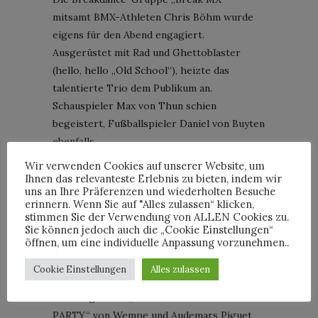
mitsamt BMX-Athleten Chris Böhm wurde
eigens für den Abend engagiert.
Ausgerüstet mit Rad und Ghettoblaster
(hello, hello „Old School“), heizte das
talentierte Trio dem Publikum an.
Schauspieler Max von Thun schien
begeistert, Fußballspieler Daniel von Buyten
ebenfalls.
Wir verwenden Cookies auf unserer Website, um
Im Laufe des Abends durfte ich noch jede
Ihnen das relevanteste Erlebnis zu bieten, indem wir
Menge neue Leute treffen, führte
uns an Ihre Präferenzen und wiederholten Besuche
erinnern. Wenn Sie auf "Alles zulassen“ klicken,
interessante Gespräche und erhaschte auch
stimmen Sie der Verwendung von ALLEN Cookies zu.
noch einen Blick auf die Neuheiten der
Sie können jedoch auch die „Cookie Einstellungen“
öffnen, um eine individuelle Anpassung vorzunehmen..
Schweizer Uhrenmanufaktur – ein rundum
schönes Event! Anbei ein paar visuelle
Cookie Einstellungen
Alles zulassen
Impressionen des Abends. Falls Ihr
Rückfragen zur „OLD SCHOOL HIP HOP
PARTY“ von Wempe und Audemars Piguet