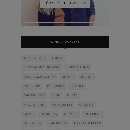
LÉON IM INTERVIEW
SCHLAGWÖRTER
ACCESSOIRES
ADIDAS
ALESSANDRO MICHELE
AUSSTELLUNG
AUSSTELLUNGSTIPP
BEAUTY
BERLIN
BUCHTIPP
BURBERRY
CHANEL
DAMENMODE
DIOR
DÜFTE
FALL-WINTER
FOTOGRAFIE
GADGETS
GUCCI
HAMBURG
HERMÈS
INTERIEUR
INTERVIEW
KAMPAGNE
KARL LAGERFELD