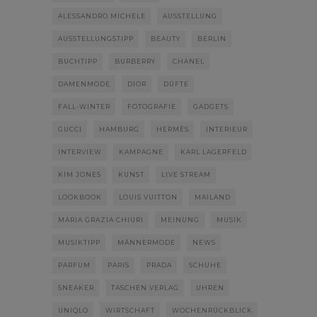
ALESSANDRO MICHELE
AUSSTELLUNG
AUSSTELLUNGSTIPP
BEAUTY
BERLIN
BUCHTIPP
BURBERRY
CHANEL
DAMENMODE
DIOR
DÜFTE
FALL-WINTER
FOTOGRAFIE
GADGETS
GUCCI
HAMBURG
HERMÈS
INTERIEUR
INTERVIEW
KAMPAGNE
KARL LAGERFELD
KIM JONES
KUNST
LIVE STREAM
LOOKBOOK
LOUIS VUITTON
MAILAND
MARIA GRAZIA CHIURI
MEINUNG
MUSIK
MUSIKTIPP
MÄNNERMODE
NEWS
PARFUM
PARIS
PRADA
SCHUHE
SNEAKER
TASCHEN VERLAG
UHREN
UNIQLO
WIRTSCHAFT
WOCHENRÜCKBLICK