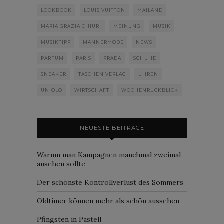
LOOKBOOK
LOUIS VUITTON
MAILAND
MARIA GRAZIA CHIURI
MEINUNG
MUSIK
MUSIKTIPP
MÄNNERMODE
NEWS
PARFUM
PARIS
PRADA
SCHUHE
SNEAKER
TASCHEN VERLAG
UHREN
UNIQLO
WIRTSCHAFT
WOCHENRÜCKBLICK
NEUESTE BEITRÄGE
Warum man Kampagnen manchmal zweimal
ansehen sollte
Der schönste Kontrollverlust des Sommers
Oldtimer können mehr als schön aussehen
Pfingsten in Pastell