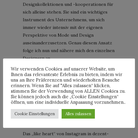
Designkollektionen und -kooperationen für
sich alleine stehen. Sie sind ein wichtiges
Instrument des Unternehmens, um sich
immer wieder intensiv mit der eigenen
Perspektive von Mode und Design
auseinanderzusetzen. Genau diesem Ansatz
folge ich nun und nähere mich den einzelnen
Designern an.
Wir verwenden Cookies auf unserer Website, um
Hien Le – Ich glaube, ich muss eigentlich
Ihnen das relevanteste Erlebnis zu bieten, indem wir
keine weitere Einleitung schreiben, oder?
uns an Ihre Präferenzen und wiederholten Besuche
erinnern. Wenn Sie auf "Alles zulassen“ klicken,
Ein großes, wenn nicht „das große Talent“
stimmen Sie der Verwendung von ALLEN Cookies zu.
aus Berlin. Seine Entwürfe sind wunderbar
Sie können jedoch auch die „Cookie Einstellungen“
öffnen, um eine individuelle Anpassung vorzunehmen..
minimalistisch, zeitlos und doch irgendwo
immer auch zeitgemäß. Minimalism as its
Cookie Einstellungen
Alles zulassen
best würde ich grob verallgemeinernd sagen
und verliebe mich sofort in seinen Pullover.
Das „like heart“ von Instagram in dezent-