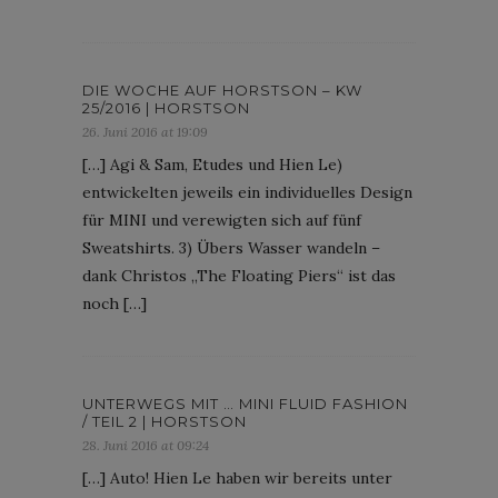
DIE WOCHE AUF HORSTSON – KW
25/2016 | HORSTSON
26. Juni 2016 at 19:09
[…] Agi & Sam, Etudes und Hien Le)
entwickelten jeweils ein individuelles Design
für MINI und verewigten sich auf fünf
Sweatshirts. 3) Übers Wasser wandeln –
dank Christos „The Floating Piers“ ist das
noch […]
UNTERWEGS MIT … MINI FLUID FASHION
/ TEIL 2 | HORSTSON
28. Juni 2016 at 09:24
[…] Auto! Hien Le haben wir bereits unter