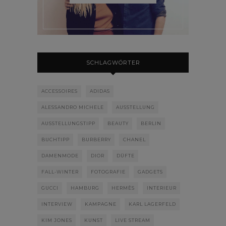
SCHLAGWÖRTER
ACCESSOIRES
ADIDAS
ALESSANDRO MICHELE
AUSSTELLUNG
AUSSTELLUNGSTIPP
BEAUTY
BERLIN
BUCHTIPP
BURBERRY
CHANEL
DAMENMODE
DIOR
DÜFTE
FALL-WINTER
FOTOGRAFIE
GADGETS
GUCCI
HAMBURG
HERMÈS
INTERIEUR
INTERVIEW
KAMPAGNE
KARL LAGERFELD
KIM JONES
KUNST
LIVE STREAM