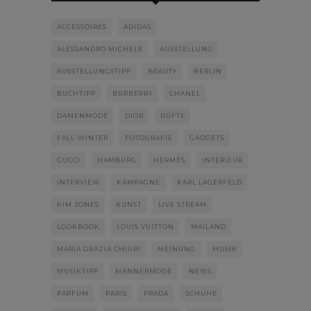
ACCESSOIRES
ADIDAS
ALESSANDRO MICHELE
AUSSTELLUNG
AUSSTELLUNGSTIPP
BEAUTY
BERLIN
BUCHTIPP
BURBERRY
CHANEL
DAMENMODE
DIOR
DÜFTE
FALL-WINTER
FOTOGRAFIE
GADGETS
GUCCI
HAMBURG
HERMÈS
INTERIEUR
INTERVIEW
KAMPAGNE
KARL LAGERFELD
KIM JONES
KUNST
LIVE STREAM
LOOKBOOK
LOUIS VUITTON
MAILAND
MARIA GRAZIA CHIURI
MEINUNG
MUSIK
MUSIKTIPP
MÄNNERMODE
NEWS
PARFUM
PARIS
PRADA
SCHUHE