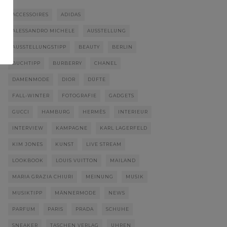
ACCESSOIRES
ADIDAS
ALESSANDRO MICHELE
AUSSTELLUNG
AUSSTELLUNGSTIPP
BEAUTY
BERLIN
BUCHTIPP
BURBERRY
CHANEL
DAMENMODE
DIOR
DÜFTE
FALL-WINTER
FOTOGRAFIE
GADGETS
GUCCI
HAMBURG
HERMÈS
INTERIEUR
INTERVIEW
KAMPAGNE
KARL LAGERFELD
KIM JONES
KUNST
LIVE STREAM
LOOKBOOK
LOUIS VUITTON
MAILAND
MARIA GRAZIA CHIURI
MEINUNG
MUSIK
MUSIKTIPP
MÄNNERMODE
NEWS
PARFUM
PARIS
PRADA
SCHUHE
SNEAKER
TASCHEN VERLAG
UHREN