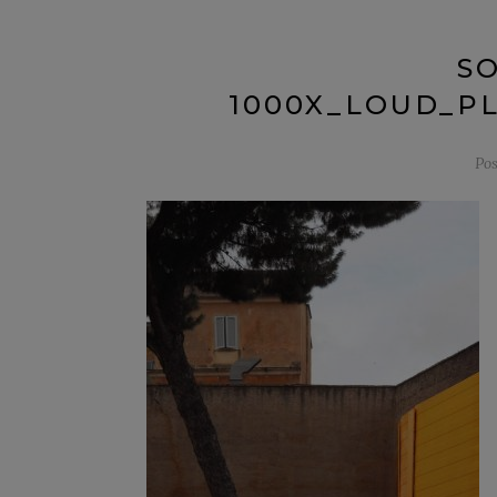
S
1000X_LOUD_P
Po