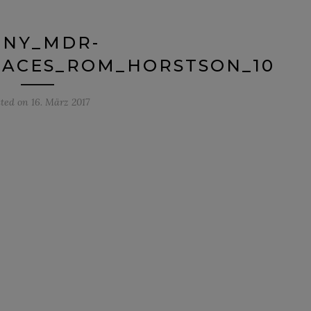
ONY_MDR-
LACES_ROM_HORSTSON_10
sted on
16. März 2017