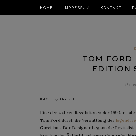
HOME
IMPRESSUM
KONTAKT
D
TOM FORD 
EDITION
Poste
Bild: Courtesy of Tom Ford
Eine der wahren Revolutionen der 1990er-Jahr
Tom Ford durch die Vermittlung der
legendär
Gucci kam. Der Designer begann die Revitalisi
Bruch in der Ästhetik mit einer gehörigen Mi