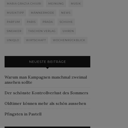
MARIA GRAZIA CHIURI
MEINUNG
MUSIK
MUSIKTIPP
MÄNNERMODE
NEWS
PARFUM
PARIS
PRADA
SCHUHE
SNEAKER
TASCHEN VERLAG
UHREN
UNIQLO
WIRTSCHAFT
WOCHENRÜCKBLICK
NEUESTE BEITRÄGE
Warum man Kampagnen manchmal zweimal
ansehen sollte
Der schönste Kontrollverlust des Sommers
Oldtimer können mehr als schön aussehen
Pfingsten in Pastell