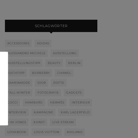
SCHLAGWÖRTER
ACCESSOIRES
ADIDAS
ALESSANDRO MICHELE
AUSSTELLUNG
AUSSTELLUNGSTIPP
BEAUTY
BERLIN
BUCHTIPP
BURBERRY
CHANEL
DAMENMODE
DIOR
DÜFTE
FALL-WINTER
FOTOGRAFIE
GADGETS
GUCCI
HAMBURG
HERMÈS
INTERIEUR
INTERVIEW
KAMPAGNE
KARL LAGERFELD
KIM JONES
KUNST
LIVE STREAM
LOOKBOOK
LOUIS VUITTON
MAILAND