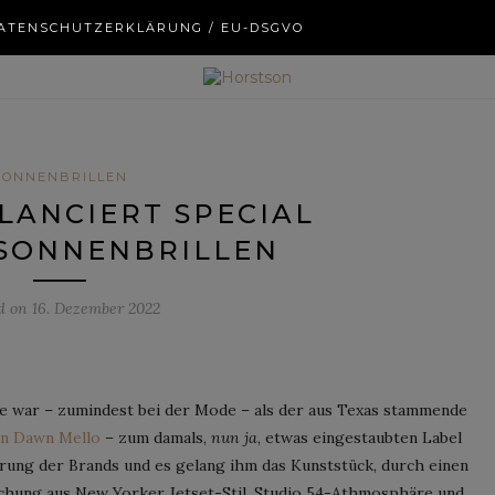
ATENSCHUTZERKLÄRUNG / EU-DSGVO
SONNENBRILLEN
LANCIERT SPECIAL
 SONNENBRILLEN
d on
16. Dezember 2022
e war – zumindest bei der Mode – als der aus Texas stammende
en Dawn Mello
– zum damals,
nun ja
, etwas eingestaubten Label
erung der Brands und es gelang ihm das Kunststück, durch einen
schung aus New Yorker Jetset-Stil, Studio 54-Athmosphäre und