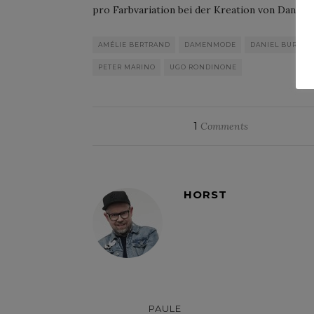
pro Farbvariation bei der Kreation von Daniel 
AMÉLIE BERTRAND
DAMENMODE
DANIEL BUREN
PETER MARINO
UGO RONDINONE
1
Comments
HORST
PAULE