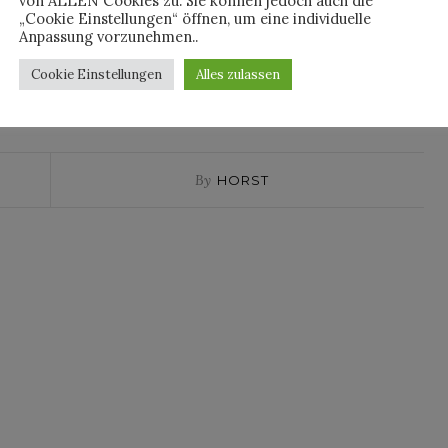
von ALLEN Cookies zu. Sie können jedoch auch die
Buren).
„Cookie Einstellungen“ öffnen, um eine individuelle
Anpassung vorzunehmen..
KENNEDY YANKO
LOUIS VUITTON
NEWS
PARK SEO-BO
Cookie Einstellungen
Alles zulassen
By
HORST