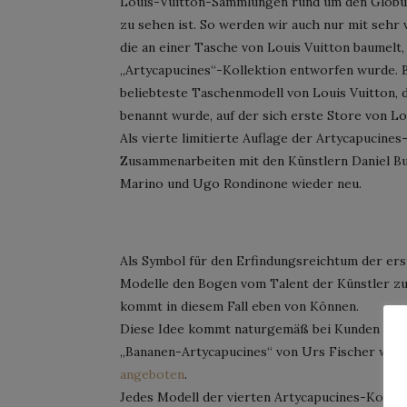
Louis-Vuitton-Sammlungen rund um den Globu
zu sehen ist. So werden wir auch nur mit sehr 
die an einer Tasche von Louis Vuitton baumelt,
„Artycapucines“-Kollektion entworfen wurde. B
beliebteste Taschenmodell von Louis Vuitton, 
benannt wurde, auf der sich erste Store von Lo
Als vierte limitierte Auflage der Artycapucine
Zusammenarbeiten mit den Künstlern Daniel Bu
Marino und Ugo Rondinone wieder neu.
Als Symbol für den Erfindungsreichtum der ers
Modelle den Bogen vom Talent der Künstler 
kommt in diesem Fall eben von Können.
Diese Idee kommt naturgemäß bei Kunden und
„Bananen-Artycapucines“ von Urs Fischer wird
angeboten
.
Jedes Modell der vierten Artycapucines-Kollekti