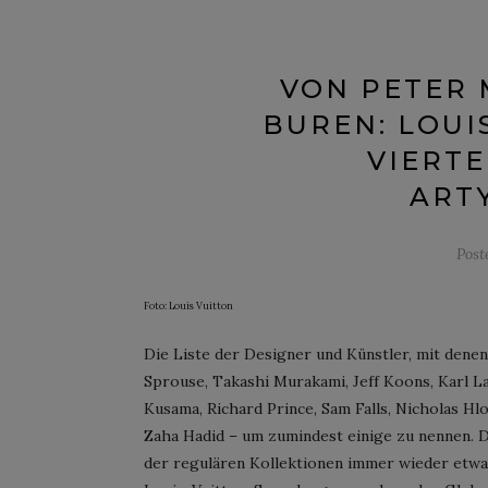
VON PETER 
BUREN: LOUI
VIERTE
ART
Post
Foto: Louis Vuitton
Die Liste der Designer und Künstler, mit dene
Sprouse, Takashi Murakami, Jeff Koons, Karl L
Kusama, Richard Prince, Sam Falls, Nicholas Hlo
Zaha Hadid – um zumindest einige zu nennen. Di
der regulären Kollektionen immer wieder etwas