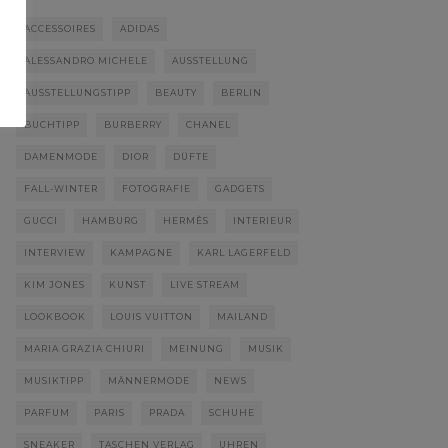
ACCESSOIRES
ADIDAS
ALESSANDRO MICHELE
AUSSTELLUNG
AUSSTELLUNGSTIPP
BEAUTY
BERLIN
BUCHTIPP
BURBERRY
CHANEL
DAMENMODE
DIOR
DÜFTE
FALL-WINTER
FOTOGRAFIE
GADGETS
GUCCI
HAMBURG
HERMÈS
INTERIEUR
INTERVIEW
KAMPAGNE
KARL LAGERFELD
KIM JONES
KUNST
LIVE STREAM
LOOKBOOK
LOUIS VUITTON
MAILAND
MARIA GRAZIA CHIURI
MEINUNG
MUSIK
MUSIKTIPP
MÄNNERMODE
NEWS
PARFUM
PARIS
PRADA
SCHUHE
SNEAKER
TASCHEN VERLAG
UHREN