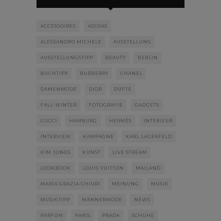
ACCESSOIRES
ADIDAS
ALESSANDRO MICHELE
AUSSTELLUNG
AUSSTELLUNGSTIPP
BEAUTY
BERLIN
BUCHTIPP
BURBERRY
CHANEL
DAMENMODE
DIOR
DÜFTE
FALL-WINTER
FOTOGRAFIE
GADGETS
GUCCI
HAMBURG
HERMÈS
INTERIEUR
INTERVIEW
KAMPAGNE
KARL LAGERFELD
KIM JONES
KUNST
LIVE STREAM
LOOKBOOK
LOUIS VUITTON
MAILAND
MARIA GRAZIA CHIURI
MEINUNG
MUSIK
MUSIKTIPP
MÄNNERMODE
NEWS
PARFUM
PARIS
PRADA
SCHUHE