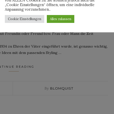
von ALLEN Cookies zu. Sie können jedoch auch die
„Cookie Einstellungen“ öffnen, um eine individuelle
Anpassung vorzunehmen..
n mich gut dran erinnern, wie sich noch vor wenigen Jahren
Cookie Einstellungen
Alles zulassen
ollerwagen auf Tour zu gehen. Ein (meist nicht schöner)
vanciert der „Herrentag“ immer mehr zu einem Geschlechter
mit Freundin oder Freund bzw. Frau oder Mann die Zeit
 1934 zu Ehren der Väter eingeführt wurde, ist genauso wichtig,
e Ideen mit dem passenden Styling …
NTINUE READING
By
BLOMQUIST