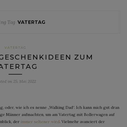
ing Tag
VATERTAG
VATERTAG
-GESCHENKIDEEN ZUM
ATERTAG
sted on
25. Mai 2022
g, oder, wie ich es nenne „Walking Dad“. Ich kann mich gut dran
unge Männer aufmachten, um am Vatertag mit Bollerwagen auf
nblick, der
immer seltener wird
. Vielmehr avanciert der