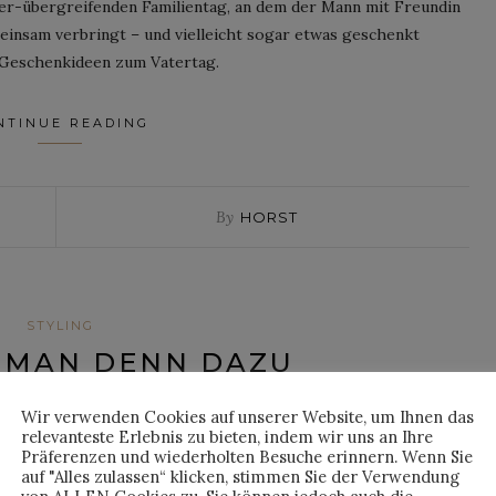
r-übergreifenden Familientag, an dem der Mann mit Freundin
insam verbringt – und vielleicht sogar etwas geschenkt
Geschenkideen zum Vatertag.
NTINUE READING
By
HORST
STYLING
 MAN DENN DAZU
EUTE: DER VATERTAG
Wir verwenden Cookies auf unserer Website, um Ihnen das
relevanteste Erlebnis zu bieten, indem wir uns an Ihre
Präferenzen und wiederholten Besuche erinnern. Wenn Sie
sted on
3. Mai 2018
auf "Alles zulassen“ klicken, stimmen Sie der Verwendung