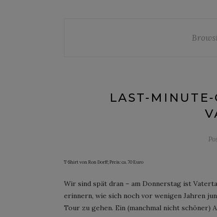
Brows
LAST-MINUTE
V
Po
T-Shirt von Ron Dorff; Preis: ca. 70 Euro
Wir sind spät dran – am Donnerstag ist Vaterta
erinnern, wie sich noch vor wenigen Jahren j
Tour zu gehen. Ein (manchmal nicht schöner) A