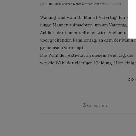
(
Blau
; Bild: Flickr-Nutzer ‚Liebeslakritze‘; Lizenz:
CC BY-SA 2.0
)
Walking Dad – am 10. Mai ist Vatertag. Ich kan
junge Männer aufmachten, um am Vatertag mit B
Anblick, der immer seltener wird. Vielmehr a
übergreifenden Familientag, an dem der Mann 
gemeinsam verbringt.
Die Wahl der Aktivität an diesem Feiertag, der
wie die Wahl der
richtigen
Kleidung. Hier einig
CO
3
Comments