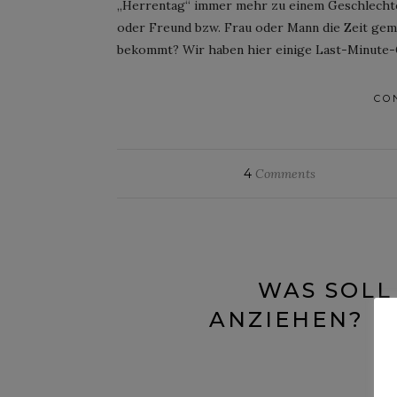
„Herrentag“ immer mehr zu einem Geschlechte
oder Freund bzw. Frau oder Mann die Zeit geme
bekommt? Wir haben hier einige Last-Minute-
CO
4
Comments
WAS SOLL
ANZIEHEN? H
Po