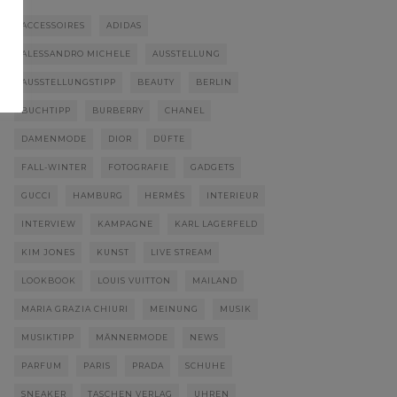
ACCESSOIRES
ADIDAS
ALESSANDRO MICHELE
AUSSTELLUNG
AUSSTELLUNGSTIPP
BEAUTY
BERLIN
BUCHTIPP
BURBERRY
CHANEL
DAMENMODE
DIOR
DÜFTE
FALL-WINTER
FOTOGRAFIE
GADGETS
GUCCI
HAMBURG
HERMÈS
INTERIEUR
INTERVIEW
KAMPAGNE
KARL LAGERFELD
KIM JONES
KUNST
LIVE STREAM
LOOKBOOK
LOUIS VUITTON
MAILAND
MARIA GRAZIA CHIURI
MEINUNG
MUSIK
MUSIKTIPP
MÄNNERMODE
NEWS
PARFUM
PARIS
PRADA
SCHUHE
SNEAKER
TASCHEN VERLAG
UHREN