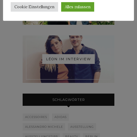
ROOSEVELT IM INTERVIEW
Cookie Einstellungen
Alles zulassen
LÉON IM INTERVIEW
SCHLAGWÖRTER
ACCESSOIRES
ADIDAS
ALESSANDRO MICHELE
AUSSTELLUNG
AUSSTELLUNGSTIPP
BEAUTY
BERLIN