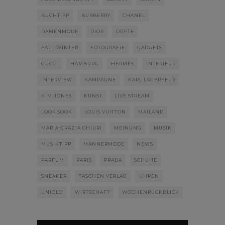
BUCHTIPP
BURBERRY
CHANEL
DAMENMODE
DIOR
DÜFTE
FALL-WINTER
FOTOGRAFIE
GADGETS
GUCCI
HAMBURG
HERMÈS
INTERIEUR
INTERVIEW
KAMPAGNE
KARL LAGERFELD
KIM JONES
KUNST
LIVE STREAM
LOOKBOOK
LOUIS VUITTON
MAILAND
MARIA GRAZIA CHIURI
MEINUNG
MUSIK
MUSIKTIPP
MÄNNERMODE
NEWS
PARFUM
PARIS
PRADA
SCHUHE
SNEAKER
TASCHEN VERLAG
UHREN
UNIQLO
WIRTSCHAFT
WOCHENRÜCKBLICK