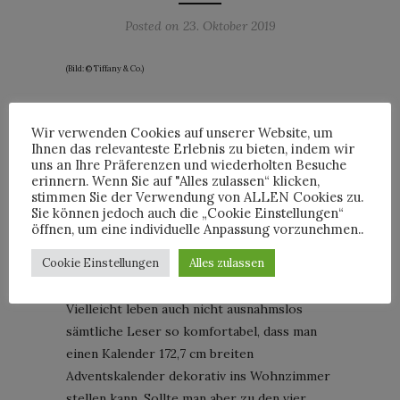
Posted on
23. Oktober 2019
(Bild: © Tiffany & Co.)
Die wenigsten Leser werden in diesem Jahr
das Vergnügen haben, jeden Tag in der
Wir verwenden Cookies auf unserer Website, um
Ihnen das relevanteste Erlebnis zu bieten, indem wir
Vorweihnachtszeit ein Türchen des
uns an Ihre Präferenzen und wiederholten Besuche
Adventskalenders von Tiffany zu öffnen.
erinnern. Wenn Sie auf "Alles zulassen“ klicken,
stimmen Sie der Verwendung von ALLEN Cookies zu.
Einerseits wird es an der strengen
Sie können jedoch auch die „Cookie Einstellungen“
Limitierung liegen (es gibt nur vier
öffnen, um eine individuelle Anpassung vorzunehmen..
Exemplare des guten Stücks) und
Cookie Einstellungen
Alles zulassen
andererseits schreckt vielleicht der Preis
von 112.000 USD.
Vielleicht leben auch nicht ausnahmslos
sämtliche Leser so komfortabel, dass man
einen Kalender 172,7 cm breiten
Adventskalender dekorativ ins Wohnzimmer
stellen kann. Sollte man aber zu den vier