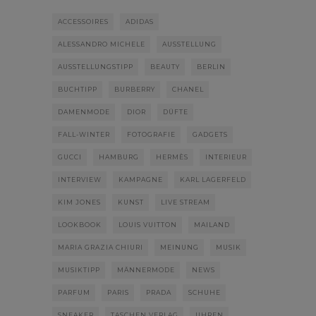
ACCESSOIRES
ADIDAS
ALESSANDRO MICHELE
AUSSTELLUNG
AUSSTELLUNGSTIPP
BEAUTY
BERLIN
BUCHTIPP
BURBERRY
CHANEL
DAMENMODE
DIOR
DÜFTE
FALL-WINTER
FOTOGRAFIE
GADGETS
GUCCI
HAMBURG
HERMÈS
INTERIEUR
INTERVIEW
KAMPAGNE
KARL LAGERFELD
KIM JONES
KUNST
LIVE STREAM
LOOKBOOK
LOUIS VUITTON
MAILAND
MARIA GRAZIA CHIURI
MEINUNG
MUSIK
MUSIKTIPP
MÄNNERMODE
NEWS
PARFUM
PARIS
PRADA
SCHUHE
SNEAKER
TASCHEN VERLAG
UHREN