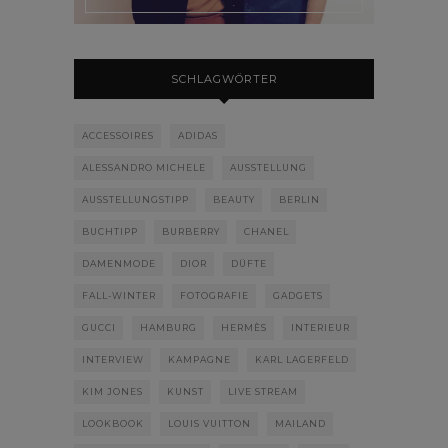
SCHLAGWÖRTER
ACCESSOIRES
ADIDAS
ALESSANDRO MICHELE
AUSSTELLUNG
AUSSTELLUNGSTIPP
BEAUTY
BERLIN
BUCHTIPP
BURBERRY
CHANEL
DAMENMODE
DIOR
DÜFTE
FALL-WINTER
FOTOGRAFIE
GADGETS
GUCCI
HAMBURG
HERMÈS
INTERIEUR
INTERVIEW
KAMPAGNE
KARL LAGERFELD
KIM JONES
KUNST
LIVE STREAM
LOOKBOOK
LOUIS VUITTON
MAILAND