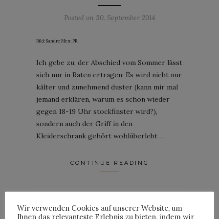
Posted on
30. September 2014
Bild: Sandro Men; PR
Ich gebe zu, der Abschied vom Sommer lässt
sich nur in Raten ertragen: Es wird nicht nur
kälter und zunehmend duster (kann mir mal
jemand erklären, warum es schon wieder
gegen 18-19 Uhr stockfinster wird?),
sondern auch der Griff in den
Kleiderschrank gehört wohlüberlebt …
CONTINUE READING
5
Comments
Wir verwenden Cookies auf unserer Website, um
Ihnen das relevanteste Erlebnis zu bieten, indem wir