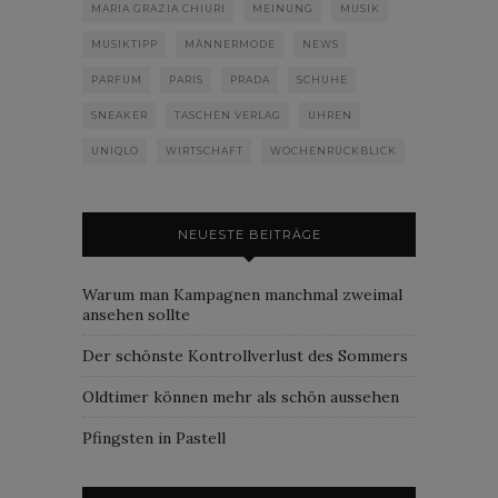
MARIA GRAZIA CHIURI
MEINUNG
MUSIK
MUSIKTIPP
MÄNNERMODE
NEWS
PARFUM
PARIS
PRADA
SCHUHE
SNEAKER
TASCHEN VERLAG
UHREN
UNIQLO
WIRTSCHAFT
WOCHENRÜCKBLICK
NEUESTE BEITRÄGE
Warum man Kampagnen manchmal zweimal
ansehen sollte
Der schönste Kontrollverlust des Sommers
Oldtimer können mehr als schön aussehen
Pfingsten in Pastell