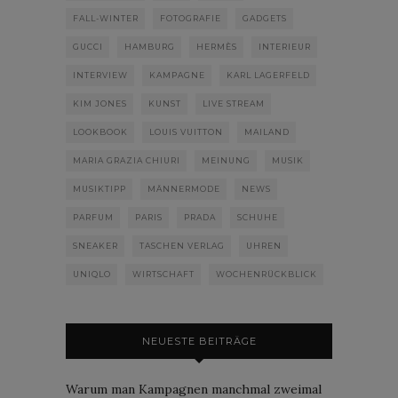
FALL-WINTER
FOTOGRAFIE
GADGETS
GUCCI
HAMBURG
HERMÈS
INTERIEUR
INTERVIEW
KAMPAGNE
KARL LAGERFELD
KIM JONES
KUNST
LIVE STREAM
LOOKBOOK
LOUIS VUITTON
MAILAND
MARIA GRAZIA CHIURI
MEINUNG
MUSIK
MUSIKTIPP
MÄNNERMODE
NEWS
PARFUM
PARIS
PRADA
SCHUHE
SNEAKER
TASCHEN VERLAG
UHREN
UNIQLO
WIRTSCHAFT
WOCHENRÜCKBLICK
NEUESTE BEITRÄGE
Warum man Kampagnen manchmal zweimal