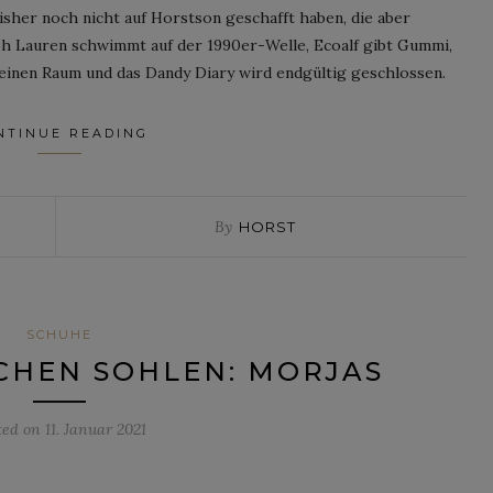
isher noch nicht auf Horstson geschafft haben, die aber
h Lauren schwimmt auf der 1990er-Welle, Ecoalf gibt Gummi,
inen Raum und das Dandy Diary wird endgültig geschlossen.
NTINUE READING
By
HORST
SCHUHE
CHEN SOHLEN: MORJAS
ted on
11. Januar 2021