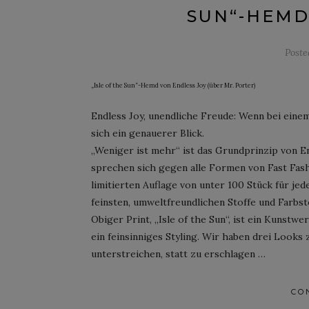
SUN“-HEMD
Post
„Isle of the Sun“-Hemd von Endless Joy (über Mr. Porter)
Endless Joy, unendliche Freude: Wenn bei eine
sich ein genauerer Blick.
„Weniger ist mehr“ ist das Grundprinzip von En
sprechen sich gegen alle Formen von Fast Fash
limitierten Auflage von unter 100 Stück für je
feinsten, umweltfreundlichen Stoffe und Farbst
Obiger Print, „Isle of the Sun“, ist ein Kunstw
ein feinsinniges Styling. Wir haben drei Looks
unterstreichen, statt zu erschlagen …
CO