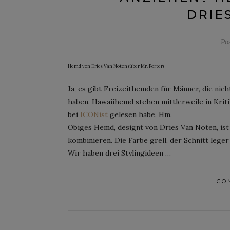
DRIE
Po
Hemd von Dries Van Noten (über Mr. Porter)
Ja, es gibt Freizeithemden für Männer, die nic
haben. Hawaiihemd stehen mittlerweile in Kritik
bei
ICONist
gelesen habe. Hm.
Obiges Hemd, designt von Dries Van Noten, ist 
kombinieren. Die Farbe grell, der Schnitt lege
Wir haben drei Stylingideen …
CO