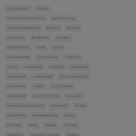
ACCESSOIRES
ADIDAS
ALESSANDRO MICHELE
AUSSTELLUNG
AUSSTELLUNGSTIPP
BEAUTY
BERLIN
BUCHTIPP
BURBERRY
CHANEL
DAMENMODE
DIOR
DÜFTE
FALL-WINTER
FOTOGRAFIE
GADGETS
GUCCI
HAMBURG
HERMÈS
INTERIEUR
INTERVIEW
KAMPAGNE
KARL LAGERFELD
KIM JONES
KUNST
LIVE STREAM
LOOKBOOK
LOUIS VUITTON
MAILAND
MARIA GRAZIA CHIURI
MEINUNG
MUSIK
MUSIKTIPP
MÄNNERMODE
NEWS
PARFUM
PARIS
PRADA
SCHUHE
SNEAKER
TASCHEN VERLAG
UHREN