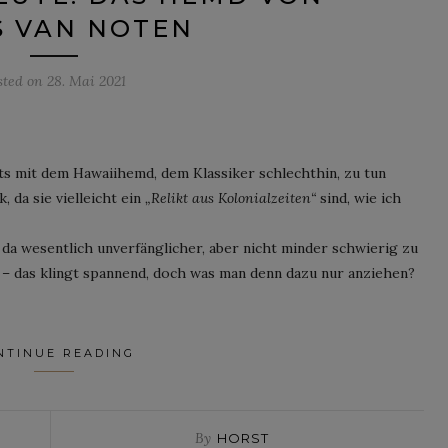
S VAN NOTEN
sted on
28. Mai 2021
hts mit dem Hawaiihemd, dem Klassiker schlechthin, zu tun
, da sie vielleicht ein
„Relikt aus Kolonialzeiten“
sind, wie ich
da wesentlich unverfänglicher, aber nicht minder schwierig zu
r – das klingt spannend, doch was man denn dazu nur anziehen?
NTINUE READING
By
HORST