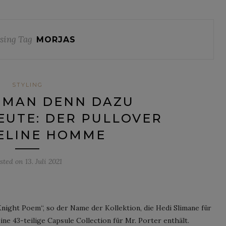
sing Tag
MORJAS
STYLING
 MAN DENN DAZU
EUTE: DER PULLOVER
ELINE HOMME
sted on
13. Juli 2021
night Poem“, so der Name der Kollektion, die Hedi Slimane für
ne 43-teilige Capsule Collection für Mr. Porter enthält.