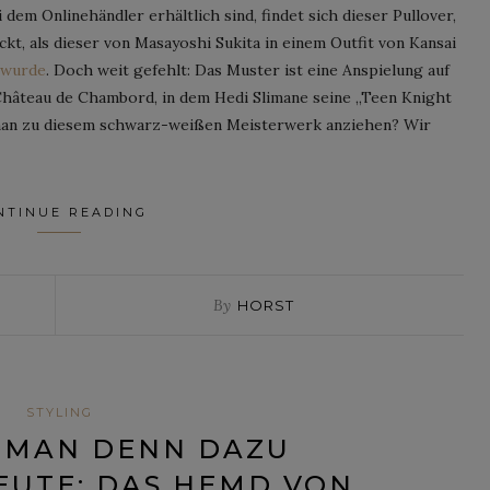
i dem Onlinehändler erhältlich sind, findet sich dieser Pullover,
t, als dieser von Masayoshi Sukita in einem Outfit von Kansai
 wurde
. Doch weit gefehlt: Das Muster ist eine Anspielung auf
Château de Chambord, in dem Hedi Slimane seine „Teen Knight
 man zu diesem schwarz-weißen Meisterwerk anziehen? Wir
NTINUE READING
By
HORST
STYLING
 MAN DENN DAZU
EUTE: DAS HEMD VON