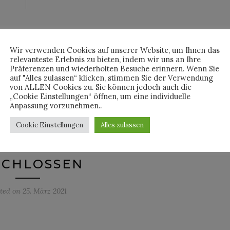
NEWS
Wir verwenden Cookies auf unserer Website, um Ihnen das
relevanteste Erlebnis zu bieten, indem wir uns an Ihre
AUS DER MODE: POLO
Präferenzen und wiederholten Besuche erinnern. Wenn Sie
N SCHWIMMT AUF DER
auf "Alles zulassen“ klicken, stimmen Sie der Verwendung
von ALLEN Cookies zu. Sie können jedoch auch die
, ECOALF GIBT GUMMI,
„Cookie Einstellungen“ öffnen, um eine individuelle
Anpassung vorzunehmen..
ERGER MODELT, MCM
Cookie Einstellungen
Alles zulassen
NST EINEN RAUM UND
DY DIARY WIRD
SCHLOSSEN
sted on
25. März 2021