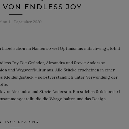
 VON ENDLESS JOY
ed on
11. Dezember 2020
m Label schon im Namen so viel Optimismus mitschwingt, lohnt
dless Joy. Die Gründer, Alexandra und Stevie Anderson,
ion und Wegwerfkultur aus. Alle Stücke erscheinen in einer
des Kleidungsstück – selbstverständlich unter Verwendung der
offe.
erk von Alexandra und Stevie Anderson. Ein solches Stück bedarf
 zusammengestellt, die die Waage halten und das Design
NTINUE READING