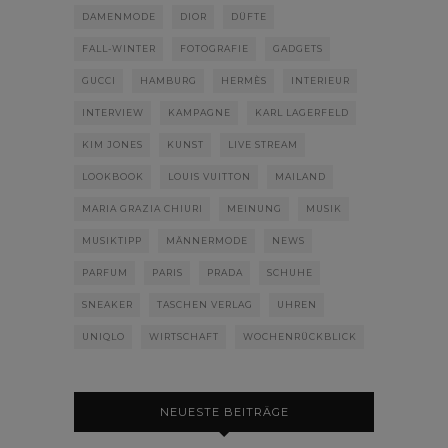
DAMENMODE
DIOR
DÜFTE
FALL-WINTER
FOTOGRAFIE
GADGETS
GUCCI
HAMBURG
HERMÈS
INTERIEUR
INTERVIEW
KAMPAGNE
KARL LAGERFELD
KIM JONES
KUNST
LIVE STREAM
LOOKBOOK
LOUIS VUITTON
MAILAND
MARIA GRAZIA CHIURI
MEINUNG
MUSIK
MUSIKTIPP
MÄNNERMODE
NEWS
PARFUM
PARIS
PRADA
SCHUHE
SNEAKER
TASCHEN VERLAG
UHREN
UNIQLO
WIRTSCHAFT
WOCHENRÜCKBLICK
NEUESTE BEITRÄGE