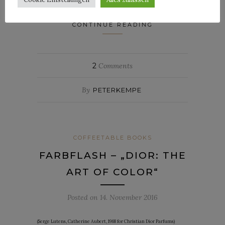
CONTINUE READING
2
Comments
By
PETERKEMPE
COFFEETABLE BOOKS
FARBFLASH – „DIOR: THE
ART OF COLOR“
Posted on
14. November 2016
(Serge Lutens, Catherine Aubert, 1968 for Christian Dior Parfums)