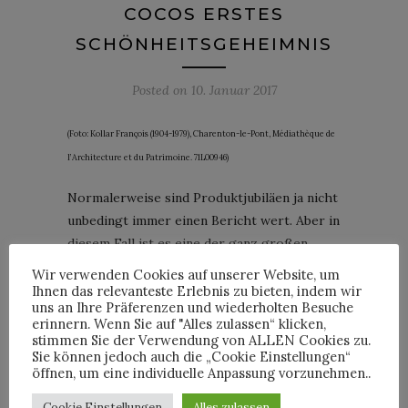
COCOS ERSTES
SCHÖNHEITSGEHEIMNIS
Posted on
10. Januar 2017
(Foto: Kollar François (1904-1979), Charenton-le-Pont, Médiathèque de
l’Architecture et du Patrimoine. 71L00946)
Normalerweise sind Produktjubiläen ja nicht
unbedingt immer einen Bericht wert. Aber in
diesem Fall ist es eine der ganz großen
Errungenschaften des Zwanzigsten
Wir verwenden Cookies auf unserer Website, um
Jahrhunderts, der die Frauen bis heute
Ihnen das relevanteste Erlebnis zu bieten, indem wir
uns an Ihre Präferenzen und wiederholten Besuche
prägt und viele Nachahmer gefunden hat. Es
erinnern. Wenn Sie auf "Alles zulassen“ klicken,
geht um die pflegende Kosmetik, wie sie
stimmen Sie der Verwendung von ALLEN Cookies zu.
Sie können jedoch auch die „Cookie Einstellungen“
heute existiert und die vor genau 90 Jahren
öffnen, um eine individuelle Anpassung vorzunehmen..
durch die Modeschöpferin Gabrielle ‚Coco‘
Chanel revolutioniert wurde.
Cookie Einstellungen
Alles zulassen