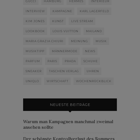
GUCCI
HAMBURG
HERMÈS
INTERIEUR
INTERVIEW
KAMPAGNE
KARL LAGERFELD
KIM JONES
KUNST
LIVE STREAM
LOOKBOOK
LOUIS VUITTON
MAILAND
MARIA GRAZIA CHIURI
MEINUNG
MUSIK
MUSIKTIPP
MÄNNERMODE
NEWS
PARFUM
PARIS
PRADA
SCHUHE
SNEAKER
TASCHEN VERLAG
UHREN
UNIQLO
WIRTSCHAFT
WOCHENRÜCKBLICK
NEUESTE BEITRÄGE
Warum man Kampagnen manchmal zweimal
ansehen sollte
Der schönste Kontrollverlust des Sommers