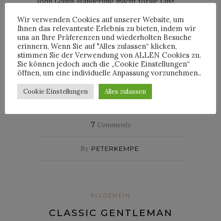
John Lobbs Wanderung macht totale Lust
auf Qualität und lädt zum Träumen ein und
Wir verwenden Cookies auf unserer Website, um
erinnert mich gleichzeitig daran, dass ich
Ihnen das relevanteste Erlebnis zu bieten, indem wir
uns an Ihre Präferenzen und wiederholten Besuche
unbedingt auf ein Paar Schuhe aus dem
erinnern. Wenn Sie auf "Alles zulassen“ klicken,
Hause John Lobb sparen muss, denn darin
stimmen Sie der Verwendung von ALLEN Cookies zu.
kann man wirklich beruhigt der Zukunft
Sie können jedoch auch die „Cookie Einstellungen“
öffnen, um eine individuelle Anpassung vorzunehmen..
entgegen gehen – stilvoll und heute
genauso wie 1851.
Cookie Einstellungen
Alles zulassen
7
Comments
By
PETERKEMPE
ALLGEMEIN
CLASSIC GENTLEMAN