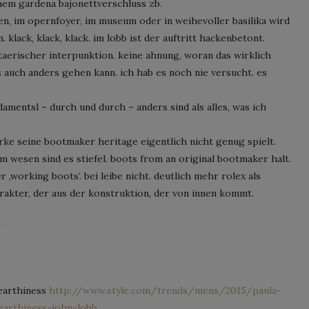
inem gardena bajonettverschluss zb.
den, im opernfoyer, im museum oder in weihevoller basilika wird
. klack, klack, klack. im lobb ist der auftritt hackenbetont.
taerischer interpunktion. keine ahnung, woran das wirklich
s auch anders gehen kann. ich hab es noch nie versucht. es
damentsl – durch und durch – anders sind als alles, was ich
arke seine bootmaker heritage eigentlich nicht genug spielt.
m wesen sind es stiefel. boots from an original bootmaker halt.
 ‚working boots‘. bei leibe nicht. deutlich mehr rolex als
rakter, der aus der konstruktion, der von innen kommt.
 earthiness
http://www.style.com/trends/mens/2015/paula-
earthiness-john-lobb