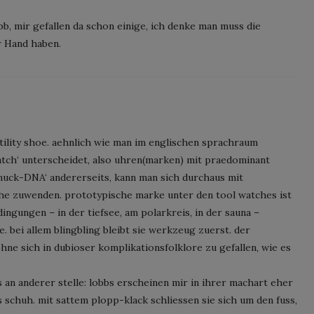
b, mir gefallen da schon einige, ich denke man muss die
r Hand haben.
utility shoe. aehnlich wie man im englischen sprachraum
atch‘ unterscheidet, also uhren(marken) mit praedominant
muck-DNA‘ andererseits, kann man sich durchaus mit
e zuwenden. prototypische marke unter den tool watches ist
ingungen – in der tiefsee, am polarkreis, in der sauna –
. bei allem blingbling bleibt sie werkzeug zuerst. der
ne sich in dubioser komplikationsfolklore zu gefallen, wie es
ts an anderer stelle: lobbs erscheinen mir in ihrer machart eher
s schuh. mit sattem plopp-klack schliessen sie sich um den fuss,