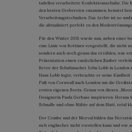
tadellos verarbeitete Konfektionsschuhe. Die 
den besten Gerbereien zusammen, benutzt bes
Verarbeitungstechniken. Das Archiv ist so umf
die aktualisiert perfekt zu den Modeströmung
Für den Winter 2015 wurde nun, neben einer b
eine Linie von Bottines vorgestellt, die nicht
sondern auch noch genau das erzählen, was wi
Präsentation einen zusätzlichen Zauber verleih
Bevor der Schuhmacher John Lobb in London se
Haus Lobb legte, verbrachte er seine Kindheit u
Fuß von Cornwall nach London um die Großstad
ersten eigenen Boots. Genau von diesen „Moorl
Designerin Paula Gerbase inspirieren. Heraus 
Schnalle und ohne Nähte auf dem Blatt, total k
Der Combe und der Morval bilden das Herzstück
sich englischer nicht vorstellen kann und wie a