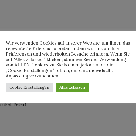
Wir verwenden Cookies auf unserer Website, um Ihnen das
relevanteste Erlebnis zu bieten, indem wir uns an Ihre
Präferenzen und wiederholten Besuche erinnern. Wenn Sie
auf "Alles zulassen“ klicken, stimmen Sie der Verwendung
von ALLEN Cookies zu. Sie können jedoch auch die
„Cookie Einstellungen“ öffnen, um eine individuelle
Anpassung vorzunehmen..
i den aktuellen Neuheiten gefällt mir (bis dato) gar nichts.
Cookie Einstellungen
Alles zulassen
ezeigt wurden. „Me too“ kam mir (leider) in den Sinn. Aber die
r ganz die selben wie früher.
tikel, Peter!