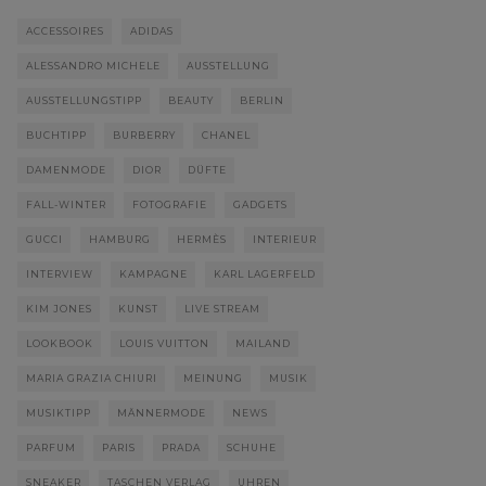
ACCESSOIRES
ADIDAS
ALESSANDRO MICHELE
AUSSTELLUNG
AUSSTELLUNGSTIPP
BEAUTY
BERLIN
BUCHTIPP
BURBERRY
CHANEL
DAMENMODE
DIOR
DÜFTE
FALL-WINTER
FOTOGRAFIE
GADGETS
GUCCI
HAMBURG
HERMÈS
INTERIEUR
INTERVIEW
KAMPAGNE
KARL LAGERFELD
KIM JONES
KUNST
LIVE STREAM
LOOKBOOK
LOUIS VUITTON
MAILAND
MARIA GRAZIA CHIURI
MEINUNG
MUSIK
MUSIKTIPP
MÄNNERMODE
NEWS
PARFUM
PARIS
PRADA
SCHUHE
SNEAKER
TASCHEN VERLAG
UHREN