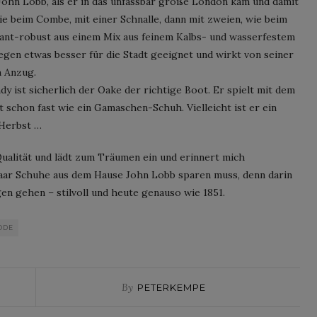
John Lobb, als er in das unfassbar große London kam und damit
ie beim Combe, mit einer Schnalle, dann mit zweien, wie beim
gant-robust aus einem Mix aus feinem Kalbs- und wasserfestem
gegen etwas besser für die Stadt geeignet und wirkt von seiner
m Anzug.
y ist sicherlich der Oake der richtige Boot. Er spielt mit dem
schon fast wie ein Gamaschen-Schuh. Vielleicht ist er ein
 Herbst …
ualität und lädt zum Träumen ein und erinnert mich
n Paar Schuhe aus dem Hause John Lobb sparen muss, denn darin
en gehen – stilvoll und heute genauso wie 1851.
ODE
By
PETERKEMPE