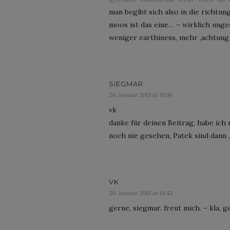
man begibt sich also in die richtung
moos ist das eine… – wirklich unge
weniger earthiness, mehr ‚achtung fr
SIEGMAR
20. Januar 2015 at 11:06
vk
danke für deinen Beitrag, habe ich 
noch nie gesehen, Patek sind dann 
VK
20. Januar 2015 at 14:42
gerne, siegmar. freut mich. – kla, 