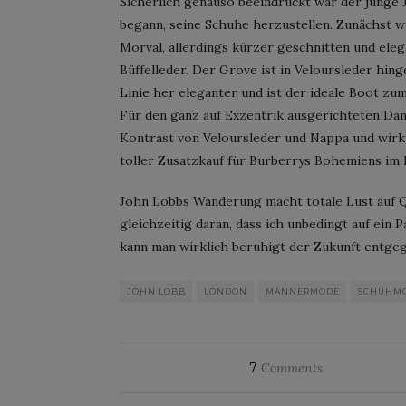
Sicherlich genauso beeindruckt war der junge 
begann, seine Schuhe herzustellen. Zunächst w
Morval, allerdings kürzer geschnitten und ele
Büffelleder. Der Grove ist in Veloursleder hin
Linie her eleganter und ist der ideale Boot zu
Für den ganz auf Exzentrik ausgerichteten Dand
Kontrast von Veloursleder und Nappa und wirkt 
toller Zusatzkauf für Burberrys Bohemiens im
John Lobbs Wanderung macht totale Lust auf Q
gleichzeitig daran, dass ich unbedingt auf ei
kann man wirklich beruhigt der Zukunft entgeg
JOHN LOBB
LONDON
MÄNNERMODE
SCHUHM
7
Comments