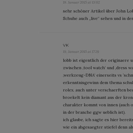
19. Januar 2015 at 13:02
sehr schöner Artikel über John Lob
Schuhe auch „live“ sehen und in de
VK
19. Januar 2015 at 17:28
lobb ist eigentlich der originaere 
zwischen ‚tool watch‘ und ‚dress w
‚werkzeug-DNA‘ einerseits vs ’sch
erkenntnisgewinn dem thema schuh
rolex. auch unter verschaerften bed
broekelt kein diamant aus der krone
charakter kommt von innen (auch oh
in der branche ggw ueblich ist).
ich glaube, ich sagte es hier berei
wie ein abgesaegter stiefel denn al