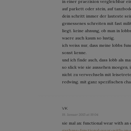
in einer praezision vergleichbar e
auf parkett oder stein, auf tanzbo
dein schritt immer der lauteste sein
gemessenes schreiten mit fast mili
liegt. keine ahnung, ob man in lobb
waere auch kaum so lustig.
ich weiss nur, dass meine lobbs fun
sonst kenne.
und ich finde auch, dass lobb als m
so slick wie sie aussehen moegen, i
nicht zu verwechseln mit leisetreter
redwing. mit ganz spezifischen cha
VK
19. Januar 2015 at 19:04
sie mal an: functional wear with an
gerbase-functional-wear-with-an-