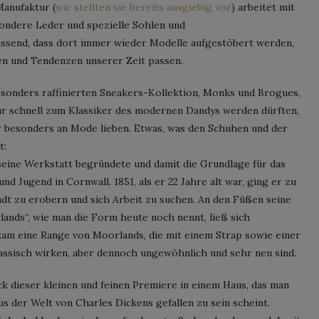
Manufaktur (
wir stellten sie bereits ausgiebig vor
) arbeitet mit
ondere Leder und spezielle Sohlen und
assend, dass dort immer wieder Modelle aufgestöbert werden,
en und Tendenzen unserer Zeit passen.
esonders raffinierten Sneakers-Kollektion, Monks und Brogues,
 nur schnell zum Klassiker des modernen Dandys werden dürften,
r besonders an Mode lieben. Etwas, was den Schuhen und der
t:
ine Werkstatt begründete und damit die Grundlage für das
nd Jugend in Cornwall. 1851, als er 22 Jahre alt war, ging er zu
t zu erobern und sich Arbeit zu suchen. An den Füßen seine
ands“, wie man die Form heute noch nennt, ließ sich
kam eine Range von Moorlands, die mit einem Strap sowie einer
lassisch wirken, aber dennoch ungewöhnlich und sehr neu sind.
 dieser kleinen und feinen Premiere in einem Haus, das man
us der Welt von Charles Dickens gefallen zu sein scheint.