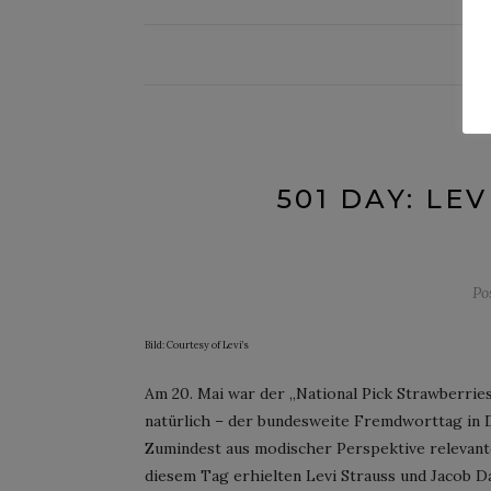
501 DAY: LE
Po
Bild: Courtesy of Levi’s
Am 20. Mai war der „National Pick Strawberries
natürlich – der bundesweite Fremdworttag in 
Zumindest aus modischer Perspektive relevanter
diesem Tag erhielten Levi Strauss und Jacob D