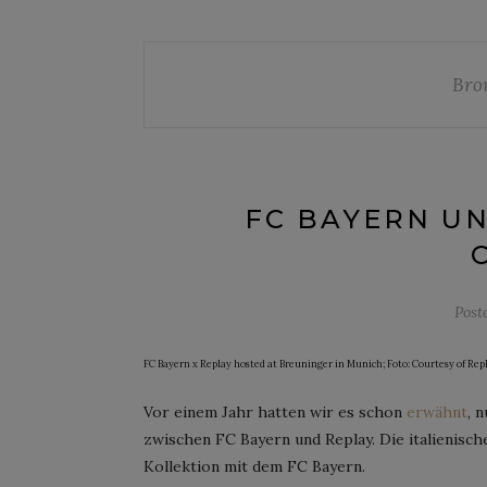
Bro
FC BAYERN U
Post
FC Bayern x Replay hosted at Breuninger in Munich; Foto: Courtesy of Rep
Vor einem Jahr hatten wir es schon
erwähnt
, 
zwischen FC Bayern und Replay. Die italienisc
Kollektion mit dem FC Bayern.