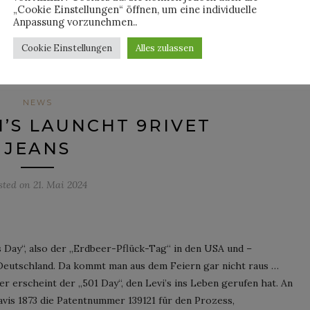
„Cookie Einstellungen“ öffnen, um eine individuelle
Anpassung vorzunehmen..
By
HORST
Cookie Einstellungen
Alles zulassen
NEWS
VI’S LAUNCHT 9RIVET
JEANS
sted on
21. Mai 2024
 Day“, also der „Erdbeer-Pflück-Tag“ in den USA und –
Deutschland. Da kommt man aus dem Feiern gar nicht raus …
 erscheint der „501 Day“, den Levi’s ins Leben gerufen hat. An
avis 1873 die Patentnummer 139121 für den Prozess,