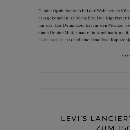
Damini Ogulu hat sich bei der Wahl seines Kün
rausgekommen ist Burna Boy. Der Nigerianer i
nur das: Das Denimlabel hat für den Musiker z
einen Denim-Militärmantel in Kombination mit e
Comeback feiert
) und eine ärmellose Kapuzenj
CO
LEVI’S LANCIE
ZUM 15