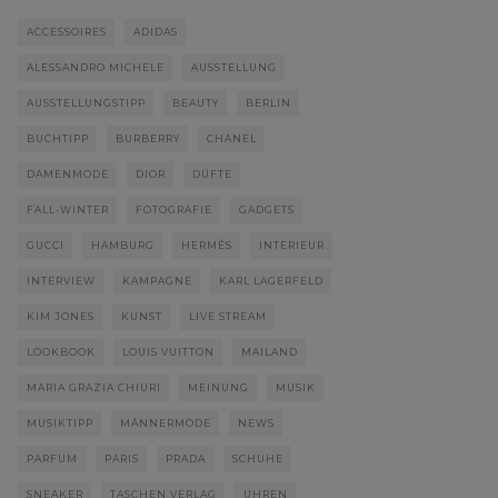
ACCESSOIRES
ADIDAS
ALESSANDRO MICHELE
AUSSTELLUNG
AUSSTELLUNGSTIPP
BEAUTY
BERLIN
BUCHTIPP
BURBERRY
CHANEL
DAMENMODE
DIOR
DÜFTE
FALL-WINTER
FOTOGRAFIE
GADGETS
GUCCI
HAMBURG
HERMÈS
INTERIEUR
INTERVIEW
KAMPAGNE
KARL LAGERFELD
KIM JONES
KUNST
LIVE STREAM
LOOKBOOK
LOUIS VUITTON
MAILAND
MARIA GRAZIA CHIURI
MEINUNG
MUSIK
MUSIKTIPP
MÄNNERMODE
NEWS
PARFUM
PARIS
PRADA
SCHUHE
SNEAKER
TASCHEN VERLAG
UHREN