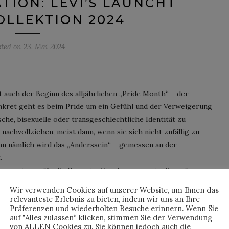
TION: LEVI’S LAUNCHT
OLLEKTION 2024
sted on
23. Mai 2024
t auch der Beginn des alljährlichen „Pride Month“ – der
onkret geht es beim Pride um ein Gefühl und der Verweigerung
he, bisexuelle oder transgeschlechtliche Identität zu
chvollziehen, meist dann, wenn sie sich nicht zufällig zu
n nämlich wird das „Anderssein“ – gemessen an der
.
oraussetzung für die Emanzipationsbewegung im Kampf gegen
Wir verwenden Cookies auf unserer Website, um Ihnen das
relevanteste Erlebnis zu bieten, indem wir uns an Ihre
Präferenzen und wiederholten Besuche erinnern. Wenn Sie
NTINUE READING
auf "Alles zulassen“ klicken, stimmen Sie der Verwendung
von ALLEN Cookies zu. Sie können jedoch auch die