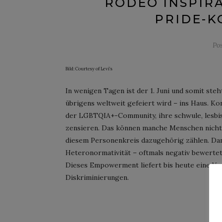
RODEO INSPIRA
PRIDE-K
Po
Bild: Courtesy of Levi’s
In wenigen Tagen ist der 1. Juni und somit steh
übrigens weltweit gefeiert wird – ins Haus. K
der LGBTQIA+-Community, ihre schwule, lesbisc
zensieren. Das können manche Menschen nicht na
diesem Personenkreis dazugehörig zählen. Dan
Heteronormativität – oftmals negativ bewertet
Dieses Empowerment liefert bis heute eine V
Diskriminierungen.
CO