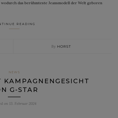
– wodurch das berühmteste Jeansmodell der Welt geboren
NTINUE READING
By
HORST
NEWS
T KAMPAGNENGESICHT
N G-STAR
ed on
13. Februar 2024