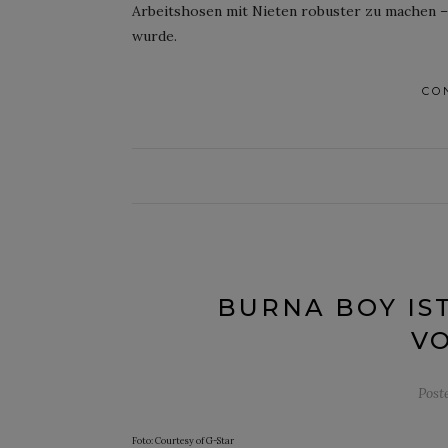
Arbeitshosen mit Nieten robuster zu machen 
wurde.
CO
BURNA BOY IS
VO
Post
Foto: Courtesy of G-Star