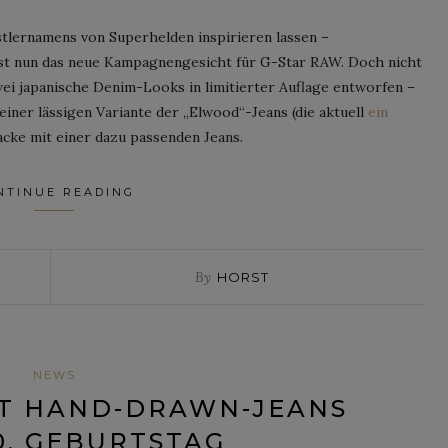
stlernamens von Superhelden inspirieren lassen –
st nun das neue Kampagnengesicht für G-Star RAW. Doch nicht
wei japanische Denim-Looks in limitierter Auflage entworfen –
iner lässigen Variante der „Elwood“-Jeans (die aktuell
ein
acke mit einer dazu passenden Jeans.
NTINUE READING
By
HORST
NEWS
RT HAND-DRAWN-JEANS
0. GEBURTSTAG