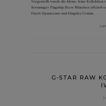
Vorgestellt wurde die kleine, feine Kollektio
Breuninger Flagship Store München offiziell vo
Dayot Upamecano und Kingsley Coman.
CO
G-STAR RAW K
I
P