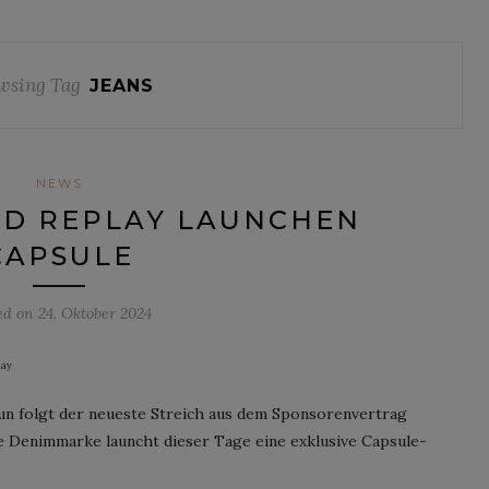
wsing Tag
JEANS
NEWS
ND REPLAY LAUNCHEN
CAPSULE
ed on
24. Oktober 2024
lay
nun folgt der neueste Streich aus dem Sponsorenvertrag
he Denimmarke launcht dieser Tage eine exklusive Capsule-