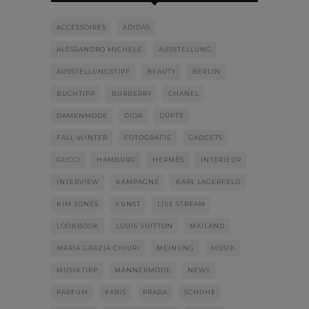
ACCESSOIRES
ADIDAS
ALESSANDRO MICHELE
AUSSTELLUNG
AUSSTELLUNGSTIPP
BEAUTY
BERLIN
BUCHTIPP
BURBERRY
CHANEL
DAMENMODE
DIOR
DÜFTE
FALL-WINTER
FOTOGRAFIE
GADGETS
GUCCI
HAMBURG
HERMÈS
INTERIEUR
INTERVIEW
KAMPAGNE
KARL LAGERFELD
KIM JONES
KUNST
LIVE STREAM
LOOKBOOK
LOUIS VUITTON
MAILAND
MARIA GRAZIA CHIURI
MEINUNG
MUSIK
MUSIKTIPP
MÄNNERMODE
NEWS
PARFUM
PARIS
PRADA
SCHUHE