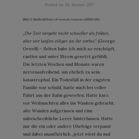
Posted on
24. Januar 2017
(Bild: G. Maillot © Point-of-views.ch; Courtesy of SIHH 2017)
„Die Zeit vergeht nicht schneller als früher,
aber wir laufen eiliger an ihr vorbei.“
(George
Orwell) – Selten habe ich mich so erschöpft,
rastlos und unter Strom gesetzt gefühlt.
Die letzten Wochen und Monate waren
nervenaufreibend, um ehrlich zu sein:
katastrophal. Ein Todesfall in der engsten
Familie war schuld, hatte mich bei voller
Fahrt aus der Bahn geworfen. Hatte kurz
vor Weihnachten alles ins Wanken gebracht,
alte Wunden aufgerissen und eine
unbeschreibliche Leere hinterlassen. Hatte
mir die ein oder andere Ohrfeige verpasst
und dabei unaufhörlich „jetzt wirst du mal