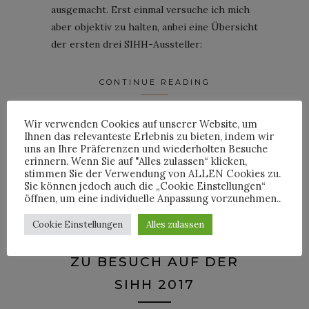
ausgemacht. Erst einmal versuche ich mich
aber objektiv zu halten, anbei eine Übersicht
der ersten drei SIHH-Aussteller:
CONTINUE READING
Wir verwenden Cookies auf unserer Website, um
Ihnen das relevanteste Erlebnis zu bieten, indem wir
3
Comments
uns an Ihre Präferenzen und wiederholten Besuche
erinnern. Wenn Sie auf "Alles zulassen“ klicken,
By
JULIAN
stimmen Sie der Verwendung von ALLEN Cookies zu.
Sie können jedoch auch die „Cookie Einstellungen“
öffnen, um eine individuelle Anpassung vorzunehmen..
Cookie Einstellungen
Alles zulassen
UHREN
ZU BESUCH AUF DER
SIHH 2017