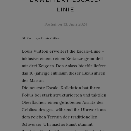
LINIE
Posted on
13. Juni 2024
Bild: Courtesy of Louis Vuitton
Louis Vuitton erweitert die Escale-Linie –
inklusive einem reinen Zeitanzeigemodell
mit drei Zeigern. Den Anlass hierfür liefert
das 10-jährige Jubiläum dieser Luxusuhren
der Maison.
Die neueste Escale-Kollektion hat ihren
Fokus bei stark strukturierten und taktilen
Oberflächen, einen gehobenen Ansatz des
Gehäusedesigns, während ihr Uhrwerk aus
dem reichen Terrain der traditionellen
Schweizer Uhrmacherkunst stammt.