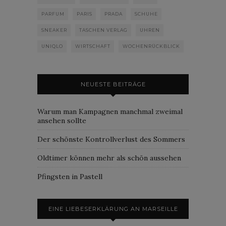
PARFUM
PARIS
PRADA
SCHUHE
SNEAKER
TASCHEN VERLAG
UHREN
UNIQLO
WIRTSCHAFT
WOCHENRÜCKBLICK
NEUESTE BEITRÄGE
Warum man Kampagnen manchmal zweimal
ansehen sollte
Der schönste Kontrollverlust des Sommers
Oldtimer können mehr als schön aussehen
Pfingsten in Pastell
EINE LIEBESERKLÄRUNG AN MARSEILLE