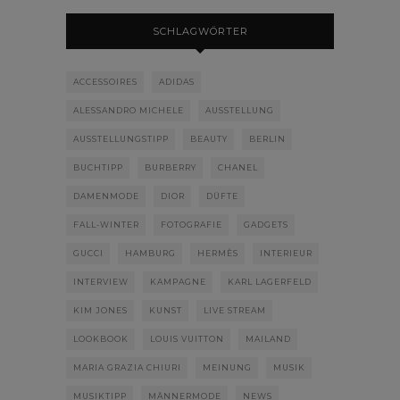
SCHLAGWÖRTER
ACCESSOIRES
ADIDAS
ALESSANDRO MICHELE
AUSSTELLUNG
AUSSTELLUNGSTIPP
BEAUTY
BERLIN
BUCHTIPP
BURBERRY
CHANEL
DAMENMODE
DIOR
DÜFTE
FALL-WINTER
FOTOGRAFIE
GADGETS
GUCCI
HAMBURG
HERMÈS
INTERIEUR
INTERVIEW
KAMPAGNE
KARL LAGERFELD
KIM JONES
KUNST
LIVE STREAM
LOOKBOOK
LOUIS VUITTON
MAILAND
MARIA GRAZIA CHIURI
MEINUNG
MUSIK
MUSIKTIPP
MÄNNERMODE
NEWS