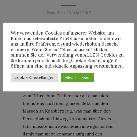
Posted on
26. Mai 2015
Was war das für ein Abend. Herzschmerz,
Wir verwenden Cookies auf unserer Website, um
Weltfrieden, Mord und die drei Tenöre.
Ihnen das relevanteste Erlebnis zu bieten, indem wir
Früher hatte man sich neben den Outfits
uns an Ihre Präferenzen und wiederholten Besuche
erinnern. Wenn Sie auf "Alles zulassen“ klicken,
während der Punktevergabe noch auf ein
stimmen Sie der Verwendung von ALLEN Cookies zu.
paar nuttige Fummel gefreut oder wie im
Sie können jedoch auch die „Cookie Einstellungen“
letzten Jahr auf polnische Pornopuppen, die
öffnen, um eine individuelle Anpassung vorzunehmen..
sicher nicht nur die Butter auf der Bühne
Cookie Einstellungen
Alles zulassen
hart gemacht haben. Das ist vorbei. Dieses
Jahr war es „politisch“ und dramatisch bis
zum Erbrechen. Früher übergab man sich
höchstens nach dem ganzen Sekt und den
Massen an Knabberzeug, was man über den
Fernsehabend hinweg konsumierte. Dieses
Jahr musste man zwischendrin wegschalten,
damit man nicht konstant aufgrund des