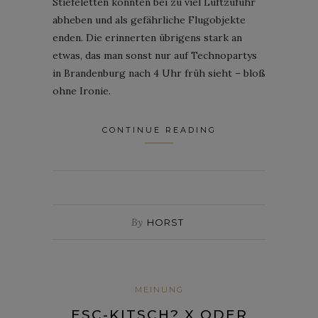
Stiefeletten könnten bei zu viel Luftzufuhr
abheben und als gefährliche Flugobjekte
enden. Die erinnerten übrigens stark an
etwas, das man sonst nur auf Technopartys
in Brandenburg nach 4 Uhr früh sieht – bloß
ohne Ironie.
CONTINUE READING
By
HORST
MEINUNG
ESC-KITSCH? X ODER