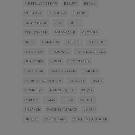
AUSSTELLUNGSTIPP
BEAUTY
BERLIN
BUCHTIPP
BURBERRY
CHANEL
DAMENMODE
DIOR
DÜFTE
FALL-WINTER
FOTOGRAFIE
GADGETS
GUCCI
HAMBURG
HERMÈS
INTERIEUR
INTERVIEW
KAMPAGNE
KARL LAGERFELD
KIM JONES
KUNST
LIVE STREAM
LOOKBOOK
LOUIS VUITTON
MAILAND
MARIA GRAZIA CHIURI
MEINUNG
MUSIK
MUSIKTIPP
MÄNNERMODE
NEWS
PARFUM
PARIS
PRADA
SCHUHE
SNEAKER
TASCHEN VERLAG
UHREN
UNIQLO
WIRTSCHAFT
WOCHENRÜCKBLICK