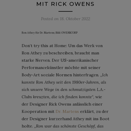
MIT RICK OWENS
Posted on
18. Oktober 2022
Ron Athey für Dr. Martens; Bild: OWENSCORP
Don’t try this at Home: Um das Werk von
Ron Athey zu beschreiben, braucht man
starke Nerven. Der US-amerikanischer
Performancekünstler möchte mit seiner
Body-Art soziale Normen hinterfragen.
„Ich
kannte Ron Athey seit den 1980er-Jahren, als
sich unsere Wege in den schmutzigsten L.A.-
Clubs kreuzten, die ich finden konnte“
, wie
der Designer Rick Owens anlässlich einer
Kooperation mit
Dr. Martens
erklärt, zu der
der Designer kurzerhand Athey mit ins Boot
holte.
„Ron war das schönste Geschöpf, das