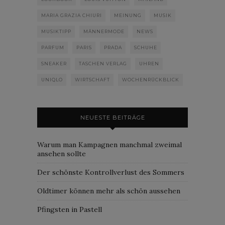
MARIA GRAZIA CHIURI
MEINUNG
MUSIK
MUSIKTIPP
MÄNNERMODE
NEWS
PARFUM
PARIS
PRADA
SCHUHE
SNEAKER
TASCHEN VERLAG
UHREN
UNIQLO
WIRTSCHAFT
WOCHENRÜCKBLICK
NEUESTE BEITRÄGE
Warum man Kampagnen manchmal zweimal
ansehen sollte
Der schönste Kontrollverlust des Sommers
Oldtimer können mehr als schön aussehen
Pfingsten in Pastell