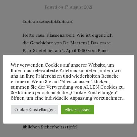
Posted on
17. August 2021
(Dr. Martens x Atmos; Bild: Dr. Martens)
Hefte raus, Klassenarbeit: Wie ist eigentlich
die Geschichte von Dr. Martens? Das erste
Paar Stiefel lief am 1. April 1960 vom Band.
Bis es aber soweit war, ist ziemlich viel Zeit
Wir verwenden Cookies auf unserer Website, um
ins Land gegangen. Erfinder der Schuhe war
Ihnen das relevanteste Erlebnis zu bieten, indem wir
der deutsche Arzt Klaus Märtens, dem sie
uns an Ihre Präferenzen und wiederholten Besuche
auch ihren Namen verdanken zu haben.
erinnern. Wenn Sie auf "Alles zulassen“ klicken,
stimmen Sie der Verwendung von ALLEN Cookies zu.
Märtens entwarf die ersten Prototypen
Sie können jedoch auch die „Cookie Einstellungen“
Mitte der 1940er-Jahre. Ziel war es, Schuhe
öffnen, um eine individuelle Anpassung vorzunehmen..
zu entwickeln, die zwar auf der einerseits
Cookie Einstellungen
Alles zulassen
stabil waren, andererseits aber über eine
weniger harte Sohle verfügen als die damals
üblichen Sicherheitsstiefel.