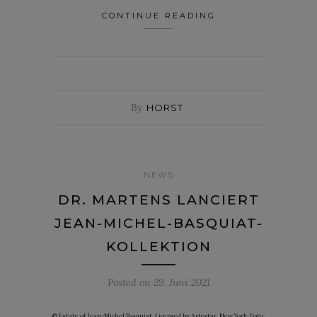
CONTINUE READING
By
HORST
NEWS
DR. MARTENS LANCIERT
JEAN-MICHEL-BASQUIAT-
KOLLEKTION
Posted on
29. Juni 2021
© Estate of Jean-Michel Basquiat. Licensed by Artestar, New York; Foto: