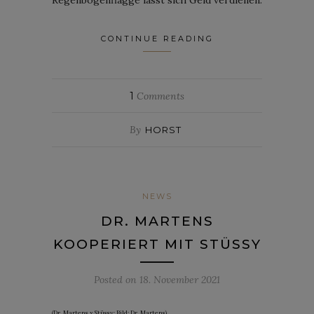
CONTINUE READING
1
Comments
By
HORST
NEWS
DR. MARTENS
KOOPERIERT MIT STÜSSY
Posted on
18. November 2021
(Dr. Martens x Stüssy; Bild: Dr. Martens)