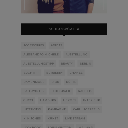
SCHLAGWÖRTER
ACCESSOIRES
ADIDAS
ALESSANDRO MICHELE
AUSSTELLUNG
AUSSTELLUNGSTIPP
BEAUTY
BERLIN
BUCHTIPP
BURBERRY
CHANEL
DAMENMODE
DIOR
DÜFTE
FALL-WINTER
FOTOGRAFIE
GADGETS
GUCCI
HAMBURG
HERMÈS
INTERIEUR
INTERVIEW
KAMPAGNE
KARL LAGERFELD
KIM JONES
KUNST
LIVE STREAM
LOOKBOOK
LOUIS VUITTON
MAILAND