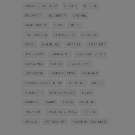
AUSSTELLUNGSTIPP
BEAUTY
BERLIN
BUCHTIPP
BURBERRY
CHANEL
DAMENMODE
DIOR
DÜFTE
FALL-WINTER
FOTOGRAFIE
GADGETS
GUCCI
HAMBURG
HERMÈS
INTERIEUR
INTERVIEW
KAMPAGNE
KARL LAGERFELD
KIM JONES
KUNST
LIVE STREAM
LOOKBOOK
LOUIS VUITTON
MAILAND
MARIA GRAZIA CHIURI
MEINUNG
MUSIK
MUSIKTIPP
MÄNNERMODE
NEWS
PARFUM
PARIS
PRADA
SCHUHE
SNEAKER
TASCHEN VERLAG
UHREN
UNIQLO
WIRTSCHAFT
WOCHENRÜCKBLICK