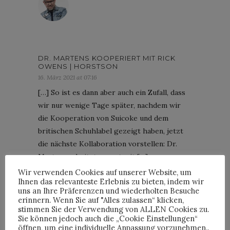
DR. MARTENS KOOPERIERT MIT RICK
OWENS | HORSTSON
16. März 2021 at 07:16
[…] So ist es dann aber auch ein Zufall, dass
wir nur wenige Tage später, nachdem wir
die Kooperation von Suicoke und dem
britischen Schuhlabel gezeigt haben, jetzt
die nächste Kollaboration vorstellen: Dr.
Martens arbeitet erneut mit […]
Wir verwenden Cookies auf unserer Website, um
Ihnen das relevanteste Erlebnis zu bieten, indem wir
uns an Ihre Präferenzen und wiederholten Besuche
erinnern. Wenn Sie auf "Alles zulassen“ klicken,
stimmen Sie der Verwendung von ALLEN Cookies zu.
Sie können jedoch auch die „Cookie Einstellungen“
INTERVIEWS
öffnen, um eine individuelle Anpassung vorzunehmen..