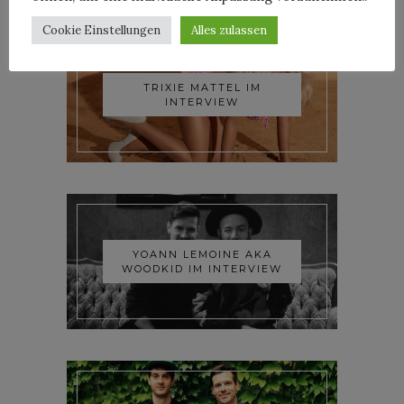
Cookie Einstellungen
Alles zulassen
TRIXIE MATTEL IM
INTERVIEW
YOANN LEMOINE AKA
WOODKID IM INTERVIEW