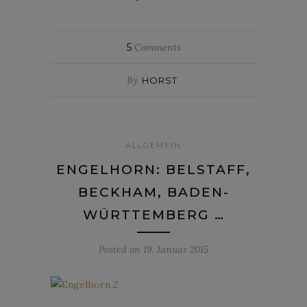
5
Comments
By
HORST
ALLGEMEIN
ENGELHORN: BELSTAFF,
BECKHAM, BADEN-
WÜRTTEMBERG …
Posted on
19. Januar 2015