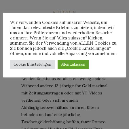
ALLGEMEIN
„FROM LONDON WITH
Wir verwenden Cookies auf unserer Website, um
Ihnen das relevanteste Erlebnis zu bieten, indem wir
LOVE“: ROMEO BECKHAM
uns an Ihre Präferenzen und wiederholten Besuche
erinnern. Wenn Sie auf "Alles zulassen“ klicken,
IN BURBERRYS
stimmen Sie der Verwendung von ALLEN Cookies zu.
Sie können jedoch auch die „Cookie Einstellungen“
WEIHNACHTSKAMPAGNE
öffnen, um eine individuelle Anpassung vorzunehmen..
Cookie Einstellungen
Alles zulassen
Posted on
4. November 2014
Bei den Beckhams ist alles ein wenig anders:
Während andere 12-jährige ihr Geld maximal
mit Zeitungaustragen oder mit YT-Videos
verdienen, oder sich in einem
Abhängigkeitsverhältnis zu ihren Eltern
befinden und auf eine jährliche
Taschengelderhöhung hoffen, tanzt Romeo
Beckham zur Musik von Ed Harcourt Fred-