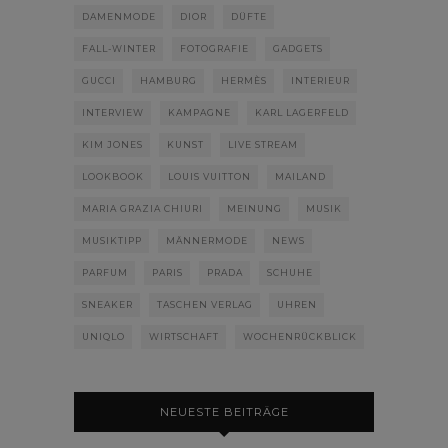
DAMENMODE
DIOR
DÜFTE
FALL-WINTER
FOTOGRAFIE
GADGETS
GUCCI
HAMBURG
HERMÈS
INTERIEUR
INTERVIEW
KAMPAGNE
KARL LAGERFELD
KIM JONES
KUNST
LIVE STREAM
LOOKBOOK
LOUIS VUITTON
MAILAND
MARIA GRAZIA CHIURI
MEINUNG
MUSIK
MUSIKTIPP
MÄNNERMODE
NEWS
PARFUM
PARIS
PRADA
SCHUHE
SNEAKER
TASCHEN VERLAG
UHREN
UNIQLO
WIRTSCHAFT
WOCHENRÜCKBLICK
NEUESTE BEITRÄGE