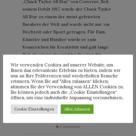
„Chuck Taylor All Star“ von Converse. Seit
seinem Debüt 1917, wurde der Chuck Taylor
All Star zu einem der meist gefeierten
Sneakers der Welt und wurde nicht nur zur
Hochzeit oder Sport getragen. Für Fans,
Künstler und Musiker wurde er zum
Kennzeichen für Kreativität und galt lange
Zeit als einzig akzeptabler Sneaker für
Punks – die Ramones prägten den passenden
Wir verwenden Cookies auf unserer Website, um
Look zum Trend. Der Chuck hatte
Ihnen das relevanteste Erlebnis zu bieten, indem wir
uns an Ihre Präferenzen und wiederholten Besuche
allerdings ein Problem: er war unglaublich
erinnern. Wenn Sie auf "Alles zulassen“ klicken,
unbequem. Bis jetzt.
stimmen Sie der Verwendung von ALLEN Cookies zu.
Sie können jedoch auch die „Cookie Einstellungen“
öffnen, um eine individuelle Anpassung vorzunehmen..
CONTINUE READING
Cookie Einstellungen
Alles zulassen
4
Comments