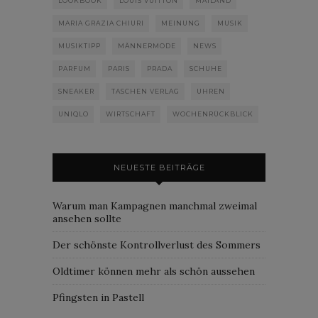
LOOKBOOK
LOUIS VUITTON
MAILAND
MARIA GRAZIA CHIURI
MEINUNG
MUSIK
MUSIKTIPP
MÄNNERMODE
NEWS
PARFUM
PARIS
PRADA
SCHUHE
SNEAKER
TASCHEN VERLAG
UHREN
UNIQLO
WIRTSCHAFT
WOCHENRÜCKBLICK
NEUESTE BEITRÄGE
Warum man Kampagnen manchmal zweimal
ansehen sollte
Der schönste Kontrollverlust des Sommers
Oldtimer können mehr als schön aussehen
Pfingsten in Pastell