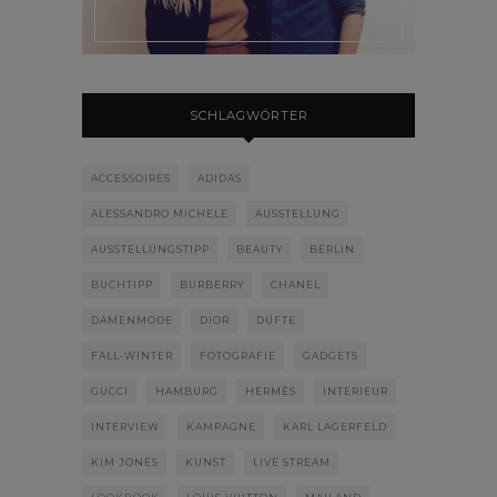
SCHLAGWÖRTER
ACCESSOIRES
ADIDAS
ALESSANDRO MICHELE
AUSSTELLUNG
AUSSTELLUNGSTIPP
BEAUTY
BERLIN
BUCHTIPP
BURBERRY
CHANEL
DAMENMODE
DIOR
DÜFTE
FALL-WINTER
FOTOGRAFIE
GADGETS
GUCCI
HAMBURG
HERMÈS
INTERIEUR
INTERVIEW
KAMPAGNE
KARL LAGERFELD
KIM JONES
KUNST
LIVE STREAM