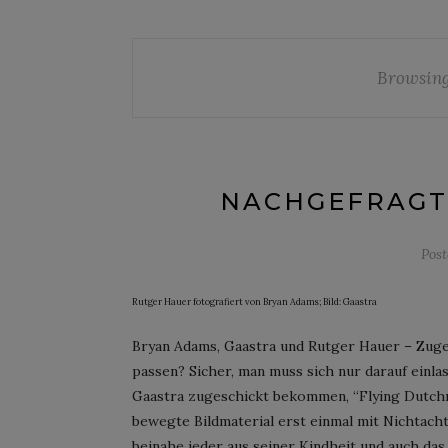
Browsing
NACHGEFRAGT 
Pos
Rutger Hauer fotografiert von Bryan Adams; Bild: Gaastra
Bryan Adams, Gaastra und Rutger Hauer – Zug
passen? Sicher, man muss sich nur darauf einl
Gaastra zugeschickt bekommen, “Flying Dutchma
bewegte Bildmaterial erst einmal mit Nichtach
beinahe jeder aus seiner Kindheit und auch da