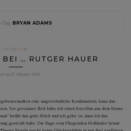
 Tag
BRYAN ADAMS
INTERVIEW
BEI … RUTGER HAUER
ted on
17. Oktober 2014
egebenermaßen eine ungewöhnliche Kombination, kann das
assen. Vor geraumer Zeit habe ich einen Kurzfilm aus dem Hause
n” heißt das gute Stück und ich gebe zu, dass ich das
tung gestraft habe. Die Sage vom Fliegenden Holländer kennt
s Thema Segeln weckt keine Glücksgefühle in mir (bei Ausflügen