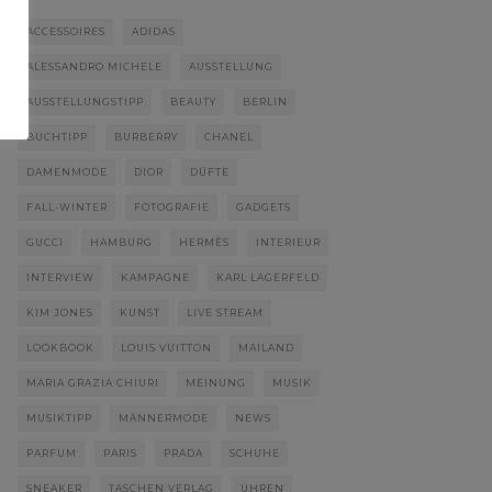
ACCESSOIRES
ADIDAS
ALESSANDRO MICHELE
AUSSTELLUNG
AUSSTELLUNGSTIPP
BEAUTY
BERLIN
BUCHTIPP
BURBERRY
CHANEL
DAMENMODE
DIOR
DÜFTE
FALL-WINTER
FOTOGRAFIE
GADGETS
GUCCI
HAMBURG
HERMÈS
INTERIEUR
INTERVIEW
KAMPAGNE
KARL LAGERFELD
KIM JONES
KUNST
LIVE STREAM
LOOKBOOK
LOUIS VUITTON
MAILAND
MARIA GRAZIA CHIURI
MEINUNG
MUSIK
MUSIKTIPP
MÄNNERMODE
NEWS
PARFUM
PARIS
PRADA
SCHUHE
SNEAKER
TASCHEN VERLAG
UHREN