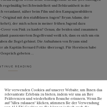
ch regelmäßig bei Schwindelkeit und Sehkrankheit in der
ch veranlasst, näher beim Film und den Kampagnenbildern
”-Original mit den stahlblauen Augen? Bryan Adams, der
kehrt), der mich schon in meiner frühen Jugend dazu
e-Cover von Pink zu kaufen? Genau, die beiden sind zusammen
dank passioniertem Segelfreund weiß ich, dass es sich um ein
ben die Segel gehisst. Die Aufnahmen von Bryans sind
er als Kapitän Bernard Fokke überzeugt. Für Horstson habe
m Gespräch gebeten …
NTINUE READING
By
JULIAN
Wir verwenden Cookies auf unserer Website, um Ihnen das
relevanteste Erlebnis zu bieten, indem wir uns an Ihre
Präferenzen und wiederholten Besuche erinnern. Wenn Sie
auf "Alles zulassen“ klicken, stimmen Sie der Verwendung