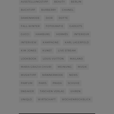
AUSSTELLUNGSTIPP
BEAUTY
BERLIN
BUCHTIPP
BURBERRY
CHANEL
DAMENMODE
DIOR
DÜFTE
FALL-WINTER
FOTOGRAFIE
GADGETS
GUCCI
HAMBURG
HERMÈS
INTERIEUR
INTERVIEW
KAMPAGNE
KARL LAGERFELD
KIM JONES
KUNST
LIVE STREAM
LOOKBOOK
LOUIS VUITTON
MAILAND
MARIA GRAZIA CHIURI
MEINUNG
MUSIK
MUSIKTIPP
MÄNNERMODE
NEWS
PARFUM
PARIS
PRADA
SCHUHE
SNEAKER
TASCHEN VERLAG
UHREN
UNIQLO
WIRTSCHAFT
WOCHENRÜCKBLICK