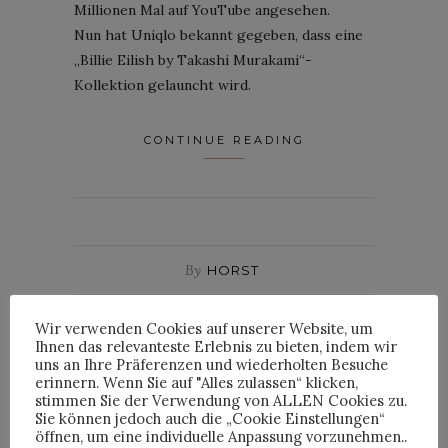
Millionen Mal auf YouTube angesehen.
Nun hat Uniqlo bekannt gegeben, dass eine
„Billie Eilish by Takashi Murakami“-
Kollektion gelauncht wird.
CONTINUE READING
By
HORST
Wir verwenden Cookies auf unserer Website, um
Ihnen das relevanteste Erlebnis zu bieten, indem wir
uns an Ihre Präferenzen und wiederholten Besuche
erinnern. Wenn Sie auf "Alles zulassen“ klicken,
stimmen Sie der Verwendung von ALLEN Cookies zu.
Sie können jedoch auch die „Cookie Einstellungen“
INTERVIEWS
öffnen, um eine individuelle Anpassung vorzunehmen..