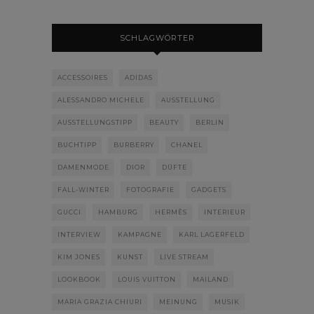
SCHLAGWÖRTER
ACCESSOIRES
ADIDAS
ALESSANDRO MICHELE
AUSSTELLUNG
AUSSTELLUNGSTIPP
BEAUTY
BERLIN
BUCHTIPP
BURBERRY
CHANEL
DAMENMODE
DIOR
DÜFTE
FALL-WINTER
FOTOGRAFIE
GADGETS
GUCCI
HAMBURG
HERMÈS
INTERIEUR
INTERVIEW
KAMPAGNE
KARL LAGERFELD
KIM JONES
KUNST
LIVE STREAM
LOOKBOOK
LOUIS VUITTON
MAILAND
MARIA GRAZIA CHIURI
MEINUNG
MUSIK