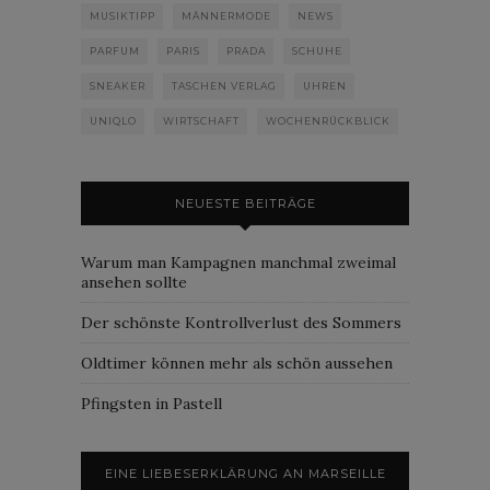
MUSIKTIPP
MÄNNERMODE
NEWS
PARFUM
PARIS
PRADA
SCHUHE
SNEAKER
TASCHEN VERLAG
UHREN
UNIQLO
WIRTSCHAFT
WOCHENRÜCKBLICK
NEUESTE BEITRÄGE
Warum man Kampagnen manchmal zweimal
ansehen sollte
Der schönste Kontrollverlust des Sommers
Oldtimer können mehr als schön aussehen
Pfingsten in Pastell
EINE LIEBESERKLÄRUNG AN MARSEILLE