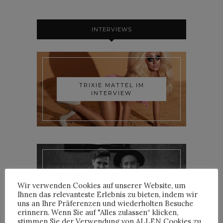
INTERVIEWS
TRIXIE MATTEL IM
INTERVIEW
YOANN LEMOINE AKA
Wir verwenden Cookies auf unserer Website, um
WOODKID IM INTERVIEW
Ihnen das relevanteste Erlebnis zu bieten, indem wir
uns an Ihre Präferenzen und wiederholten Besuche
erinnern. Wenn Sie auf "Alles zulassen“ klicken,
stimmen Sie der Verwendung von ALLEN Cookies zu.