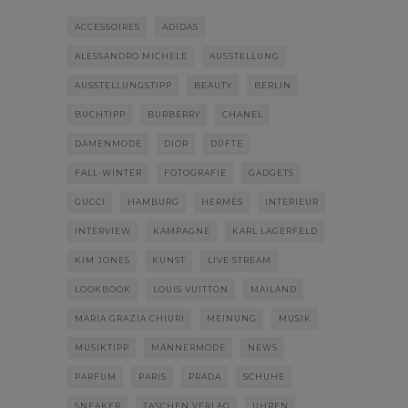
ACCESSOIRES
ADIDAS
ALESSANDRO MICHELE
AUSSTELLUNG
AUSSTELLUNGSTIPP
BEAUTY
BERLIN
BUCHTIPP
BURBERRY
CHANEL
DAMENMODE
DIOR
DÜFTE
FALL-WINTER
FOTOGRAFIE
GADGETS
GUCCI
HAMBURG
HERMÈS
INTERIEUR
INTERVIEW
KAMPAGNE
KARL LAGERFELD
KIM JONES
KUNST
LIVE STREAM
LOOKBOOK
LOUIS VUITTON
MAILAND
MARIA GRAZIA CHIURI
MEINUNG
MUSIK
MUSIKTIPP
MÄNNERMODE
NEWS
PARFUM
PARIS
PRADA
SCHUHE
SNEAKER
TASCHEN VERLAG
UHREN