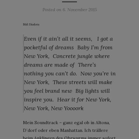
Posted on
6. November 2015
Bild: Diadora
Even if it ain’t all it seems, I got a
pocketful of dreams Baby I’m from
New York, Concrete jungle where
dreams are made of There’s
nothing you can’t do. Now you’re in
New York, These streets will make
you feel brand new Big lights will
inspire you. Hear it for New York,
New York, New Yoooork
Mein Soundtrack – ganz egal ob in Altona,
D`dorf oder eben Manhattan. Ich trällere
beim Anklingen des Ohrwurms immer sofort