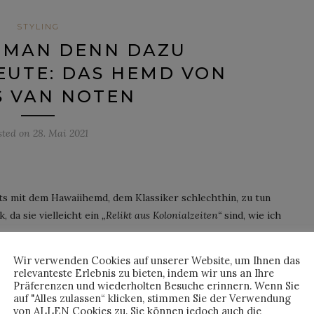
STYLING
 MAN DENN DAZU
EUTE: DAS HEMD VON
S VAN NOTEN
sted on
28. Mai 2021
hts mit dem Hawaiihemd, dem Klassiker schlechthin, zu tun
, da sie vielleicht ein
„Relikt aus Kolonialzeiten“
sind, wie ich
da wesentlich unverfänglicher, aber nicht minder schwierig zu
Wir verwenden Cookies auf unserer Website, um Ihnen das
r – das klingt spannend, doch was man denn dazu nur anziehen?
relevanteste Erlebnis zu bieten, indem wir uns an Ihre
Präferenzen und wiederholten Besuche erinnern. Wenn Sie
auf "Alles zulassen“ klicken, stimmen Sie der Verwendung
von ALLEN Cookies zu. Sie können jedoch auch die