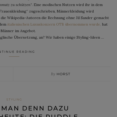
chmutz zu schützen“
. Eine modischen Nutzen wird ihr in dem
er Frauenkleidung“ zugeschrieben, Männerkleidung wird
 die Wikipedia-Autoren die Rechnung ohne Jil Sander gemacht
 dem
italienischen Luxuskonzern OTB übernommen wurde,
hat
r Männer im Angebot.
nglische Übersetzung, an? Wir haben einige Styling-Ideen …
NTINUE READING
By
HORST
STYLING
 MAN DENN DAZU
HEUTE: DIE PUDDLE