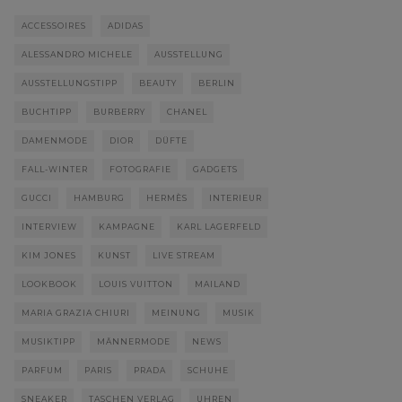
ACCESSOIRES
ADIDAS
ALESSANDRO MICHELE
AUSSTELLUNG
AUSSTELLUNGSTIPP
BEAUTY
BERLIN
BUCHTIPP
BURBERRY
CHANEL
DAMENMODE
DIOR
DÜFTE
FALL-WINTER
FOTOGRAFIE
GADGETS
GUCCI
HAMBURG
HERMÈS
INTERIEUR
INTERVIEW
KAMPAGNE
KARL LAGERFELD
KIM JONES
KUNST
LIVE STREAM
LOOKBOOK
LOUIS VUITTON
MAILAND
MARIA GRAZIA CHIURI
MEINUNG
MUSIK
MUSIKTIPP
MÄNNERMODE
NEWS
PARFUM
PARIS
PRADA
SCHUHE
SNEAKER
TASCHEN VERLAG
UHREN