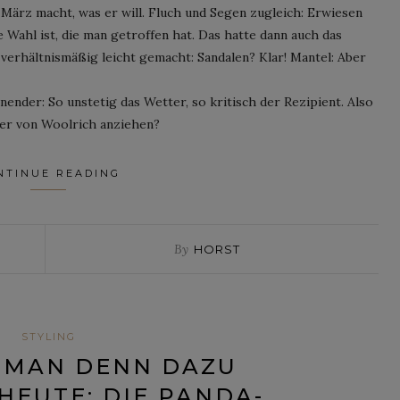
 März macht, was er will. Fluch und Segen zugleich: Erwiesen
he Wahl ist, die man getroffen hat. Das hatte dann auch das
erhältnismäßig leicht gemacht: Sandalen? Klar! Mantel: Aber
ender: So unstetig das Wetter, so kritisch der Rezipient. Also
er von Woolrich anziehen?
NTINUE READING
By
HORST
STYLING
 MAN DENN DAZU
HEUTE: DIE PANDA-