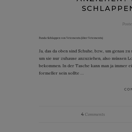
SCHLAPPE
Post
Panda-Schlappen von Vetements (über Vetements)
Ja, das da oben sind Schuhe, bzw., um genau zu 
um sie nur zuhause anzuziehen, also müssen L
bekommen. In der Tasche kann man ja immer ein
formeller sein sollte …
CO
4
Comments