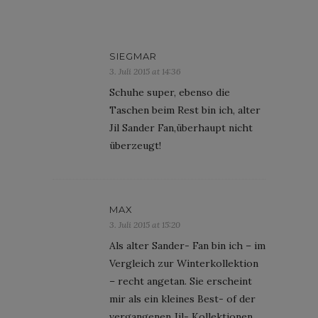
SIEGMAR
3. Juli 2015 at 14:36
Schuhe super, ebenso die
Taschen beim Rest bin ich, alter
Jil Sander Fan,überhaupt nicht
überzeugt!
MAX
3. Juli 2015 at 15:20
Als alter Sander- Fan bin ich – im
Vergleich zur Winterkollektion
– recht angetan. Sie erscheint
mir als ein kleines Best- of der
vergangenen Jil- Kollektionen.