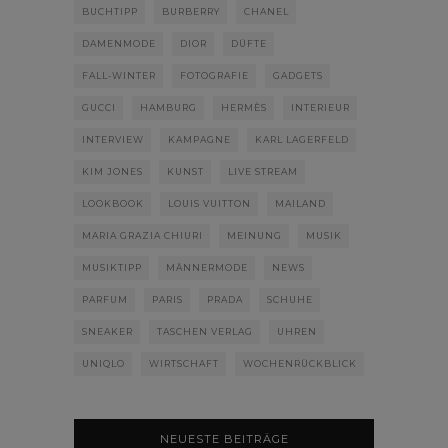
BUCHTIPP
BURBERRY
CHANEL
DAMENMODE
DIOR
DÜFTE
FALL-WINTER
FOTOGRAFIE
GADGETS
GUCCI
HAMBURG
HERMÈS
INTERIEUR
INTERVIEW
KAMPAGNE
KARL LAGERFELD
KIM JONES
KUNST
LIVE STREAM
LOOKBOOK
LOUIS VUITTON
MAILAND
MARIA GRAZIA CHIURI
MEINUNG
MUSIK
MUSIKTIPP
MÄNNERMODE
NEWS
PARFUM
PARIS
PRADA
SCHUHE
SNEAKER
TASCHEN VERLAG
UHREN
UNIQLO
WIRTSCHAFT
WOCHENRÜCKBLICK
NEUESTE BEITRÄGE