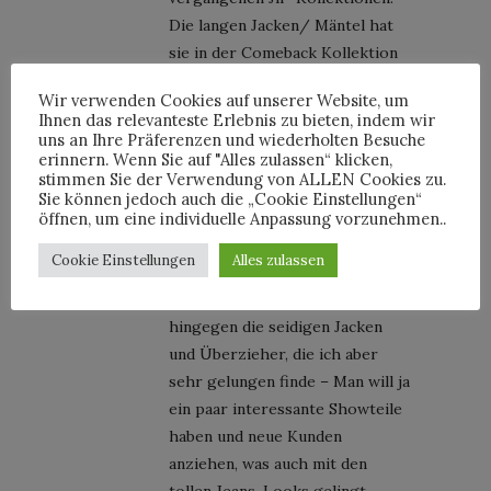
Die langen Jacken/ Mäntel hat
sie in der Comeback Kollektion
gemacht. Zum Schluss wagte sie
Wir verwenden Cookies auf unserer Website, um
sich ebenfalls an Prints, die hier
Ihnen das relevanteste Erlebnis zu bieten, indem wir
recht gelungen daher kamen.
uns an Ihre Präferenzen und wiederholten Besuche
erinnern. Wenn Sie auf "Alles zulassen“ klicken,
Ferner gab es in der letzten
stimmen Sie der Verwendung von ALLEN Cookies zu.
Kollektion für den Sommer von
Sie können jedoch auch die „Cookie Einstellungen“
Frau Sander auch diese Plastik-
öffnen, um eine individuelle Anpassung vorzunehmen..
Materialien, die Herr P. nun
Cookie Einstellungen
Alles zulassen
zeigte.
Neu sind für meinen Begriff
hingegen die seidigen Jacken
und Überzieher, die ich aber
sehr gelungen finde – Man will ja
ein paar interessante Showteile
haben und neue Kunden
anziehen, was auch mit den
tollen Jeans-Looks gelingt.