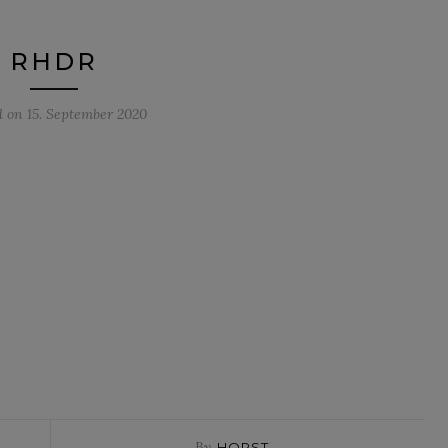
RHDR
d on
15. September 2020
By
HORST