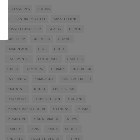
ACCESSOIRES
ADIDAS
ALESSANDRO MICHELE
AUSSTELLUNG
AUSSTELLUNGSTIPP
BEAUTY
BERLIN
BUCHTIPP
BURBERRY
CHANEL
DAMENMODE
DIOR
DÜFTE
FALL-WINTER
FOTOGRAFIE
GADGETS
GUCCI
HAMBURG
HERMÈS
INTERIEUR
INTERVIEW
KAMPAGNE
KARL LAGERFELD
KIM JONES
KUNST
LIVE STREAM
LOOKBOOK
LOUIS VUITTON
MAILAND
MARIA GRAZIA CHIURI
MEINUNG
MUSIK
MUSIKTIPP
MÄNNERMODE
NEWS
PARFUM
PARIS
PRADA
SCHUHE
SNEAKER
TASCHEN VERLAG
UHREN