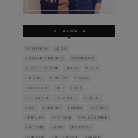
SCHLAGWÖRTER
ACCESSOIRES
ADIDAS
ALESSANDRO MICHELE
AUSSTELLUNG
AUSSTELLUNGSTIPP
BEAUTY
BERLIN
BUCHTIPP
BURBERRY
CHANEL
DAMENMODE
DIOR
DÜFTE
FALL-WINTER
FOTOGRAFIE
GADGETS
GUCCI
HAMBURG
HERMÈS
INTERIEUR
INTERVIEW
KAMPAGNE
KARL LAGERFELD
KIM JONES
KUNST
LIVE STREAM
LOOKBOOK
LOUIS VUITTON
MAILAND