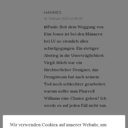
HANNES
16. Februar 2023 at 00:59
@Paule: Seit dem Weggang von
Kim Jones ist bei den Männern
bei LV so ziemlich alles
schiefgegangen. Ein stetiger
Abstieg in die Unerträglichkeit.
Virgil Abloh war ein
fürchterlicher Designer, das
Designteam hat nach seinem
Tod noch schlechter gearbeitet,
warum sollte man Pharrell
Williams eine Chance geben? Ich
werde es auf jeden Fall nicht tun.
Wir verwenden Cookies auf unserer Website, um