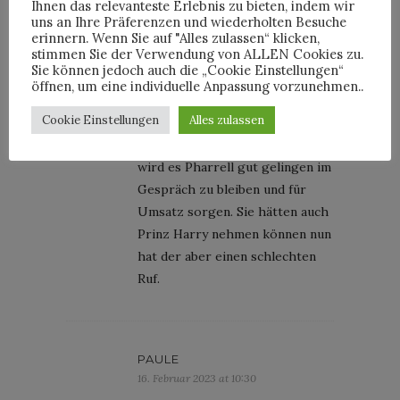
Ihnen das relevanteste Erlebnis zu bieten, indem wir
SEBASTIAN
uns an Ihre Präferenzen und wiederholten Besuche
16. Februar 2023 at 10:30
erinnern. Wenn Sie auf "Alles zulassen“ klicken,
stimmen Sie der Verwendung von ALLEN Cookies zu.
Vuitton hat keine nennenswerte
Sie können jedoch auch die „Cookie Einstellungen“
Geschichte bei Männermode,
öffnen, um eine individuelle Anpassung vorzunehmen..
daher ist es egal wer es macht.
Cookie Einstellungen
Alles zulassen
Es geht um den Abverkauf von
Taschen und Sonnenbrillen, da
wird es Pharrell gut gelingen im
Gespräch zu bleiben und für
Umsatz sorgen. Sie hätten auch
Prinz Harry nehmen können nun
hat der aber einen schlechten
Ruf.
PAULE
16. Februar 2023 at 10:30