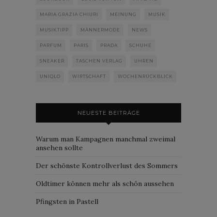
MARIA GRAZIA CHIURI
MEINUNG
MUSIK
MUSIKTIPP
MÄNNERMODE
NEWS
PARFUM
PARIS
PRADA
SCHUHE
SNEAKER
TASCHEN VERLAG
UHREN
UNIQLO
WIRTSCHAFT
WOCHENRÜCKBLICK
NEUESTE BEITRÄGE
Warum man Kampagnen manchmal zweimal
ansehen sollte
Der schönste Kontrollverlust des Sommers
Oldtimer können mehr als schön aussehen
Pfingsten in Pastell