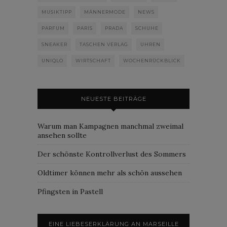
MUSIKTIPP
MÄNNERMODE
NEWS
PARFUM
PARIS
PRADA
SCHUHE
SNEAKER
TASCHEN VERLAG
UHREN
UNIQLO
WIRTSCHAFT
WOCHENRÜCKBLICK
NEUESTE BEITRÄGE
Warum man Kampagnen manchmal zweimal
ansehen sollte
Der schönste Kontrollverlust des Sommers
Oldtimer können mehr als schön aussehen
Pfingsten in Pastell
EINE LIEBESERKLÄRUNG AN MARSEILLE