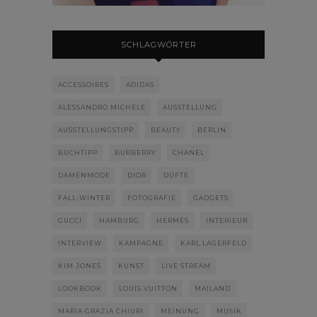
SCHLAGWÖRTER
ACCESSOIRES
ADIDAS
ALESSANDRO MICHELE
AUSSTELLUNG
AUSSTELLUNGSTIPP
BEAUTY
BERLIN
BUCHTIPP
BURBERRY
CHANEL
DAMENMODE
DIOR
DÜFTE
FALL-WINTER
FOTOGRAFIE
GADGETS
GUCCI
HAMBURG
HERMÈS
INTERIEUR
INTERVIEW
KAMPAGNE
KARL LAGERFELD
KIM JONES
KUNST
LIVE STREAM
LOOKBOOK
LOUIS VUITTON
MAILAND
MARIA GRAZIA CHIURI
MEINUNG
MUSIK