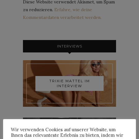
Diese Website verwendet Akismet, um Spam
zu reduzieren.
Erfahre, wie deine
Kommentardaten verarbeitet werden.
INTERVIEWS
TRIXIE MATTEL IM
INTERVIEW
Wir verwenden Cookies auf unserer Website, um
Ihnen das relevanteste Erlebnis zu bieten, indem wir
YOANN LEMOINE AKA