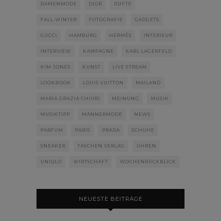
DAMENMODE
DIOR
DÜFTE
FALL-WINTER
FOTOGRAFIE
GADGETS
GUCCI
HAMBURG
HERMÈS
INTERIEUR
INTERVIEW
KAMPAGNE
KARL LAGERFELD
KIM JONES
KUNST
LIVE STREAM
LOOKBOOK
LOUIS VUITTON
MAILAND
MARIA GRAZIA CHIURI
MEINUNG
MUSIK
MUSIKTIPP
MÄNNERMODE
NEWS
PARFUM
PARIS
PRADA
SCHUHE
SNEAKER
TASCHEN VERLAG
UHREN
UNIQLO
WIRTSCHAFT
WOCHENRÜCKBLICK
NEUESTE BEITRÄGE