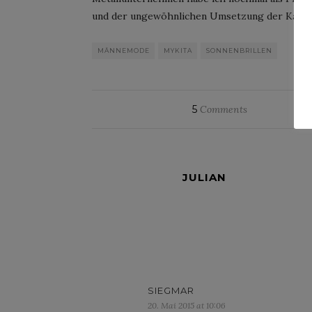
und der ungewöhnlichen Umsetzung der Kam
MÄNNEMODE
MYKITA
SONNENBRILLEN
5
Comments
JULIAN
SIEGMAR
20. Mai 2015 at 10:06