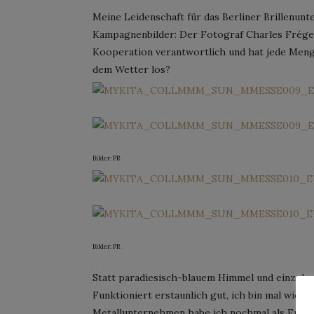
Meine Leidenschaft für das Berliner Brillenunt
Kampagnenbilder: Der Fotograf Charles Frége
Kooperation verantwortlich und hat jede Meng
dem Wetter los?
Bilder: PR
Bilder: PR
Statt paradiesisch-blauem Himmel und einzeln
Funktioniert erstaunlich gut, ich bin mal wiede
Metallunternehmen habe ich nochmal als Freist