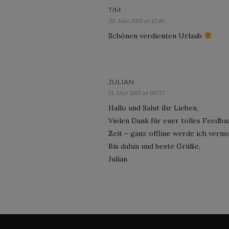
TIM
20. Mai 2015 at 12:49
Schönen verdienten Urlaub
JULIAN
21. Mai 2015 at 00:37
Hallo und Salut ihr Lieben,
Vielen Dank für euer tolles Feedb
Zeit – ganz offline werde ich vermut
Bis dahin und beste Grüße,
Julian