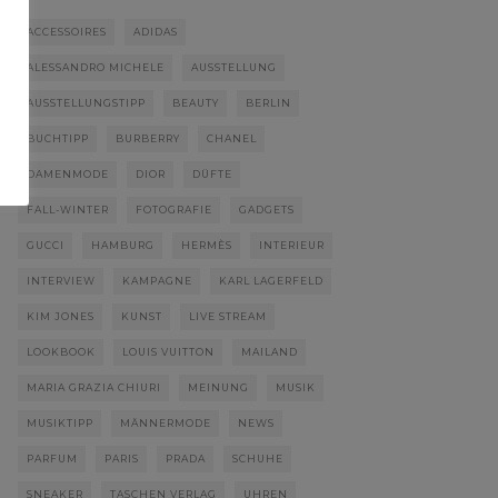
ACCESSOIRES
ADIDAS
ALESSANDRO MICHELE
AUSSTELLUNG
AUSSTELLUNGSTIPP
BEAUTY
BERLIN
BUCHTIPP
BURBERRY
CHANEL
DAMENMODE
DIOR
DÜFTE
FALL-WINTER
FOTOGRAFIE
GADGETS
GUCCI
HAMBURG
HERMÈS
INTERIEUR
INTERVIEW
KAMPAGNE
KARL LAGERFELD
KIM JONES
KUNST
LIVE STREAM
LOOKBOOK
LOUIS VUITTON
MAILAND
MARIA GRAZIA CHIURI
MEINUNG
MUSIK
MUSIKTIPP
MÄNNERMODE
NEWS
PARFUM
PARIS
PRADA
SCHUHE
SNEAKER
TASCHEN VERLAG
UHREN