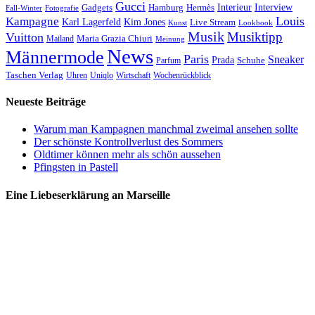
Gucci
Interieur
Hamburg
Hermès
Interview
Gadgets
Fall-Winter
Fotografie
Louis
Kampagne
Karl Lagerfeld
Kim Jones
Live Stream
Kunst
Lookbook
Musik
Musiktipp
Vuitton
Maria Grazia Chiuri
Mailand
Meinung
News
Männermode
Paris
Sneaker
Prada
Schuhe
Parfum
Taschen Verlag
Uhren
Uniqlo
Wirtschaft
Wochenrückblick
Neueste Beiträge
Warum man Kampagnen manchmal zweimal ansehen sollte
Der schönste Kontrollverlust des Sommers
Oldtimer können mehr als schön aussehen
Pfingsten in Pastell
Eine Liebeserklärung an Marseille