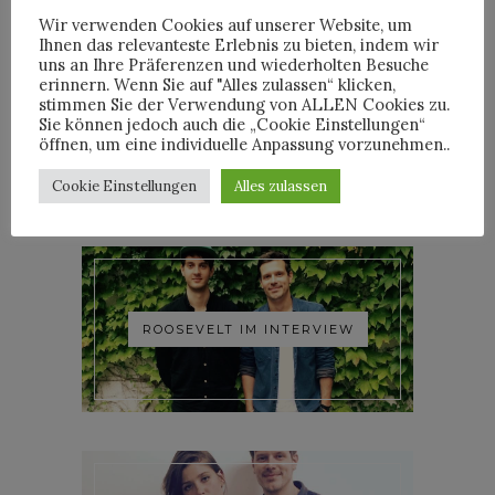
Wir verwenden Cookies auf unserer Website, um
Ihnen das relevanteste Erlebnis zu bieten, indem wir
uns an Ihre Präferenzen und wiederholten Besuche
erinnern. Wenn Sie auf "Alles zulassen“ klicken,
stimmen Sie der Verwendung von ALLEN Cookies zu.
YOANN LEMOINE AKA
Sie können jedoch auch die „Cookie Einstellungen“
WOODKID IM INTERVIEW
öffnen, um eine individuelle Anpassung vorzunehmen..
Cookie Einstellungen
Alles zulassen
ROOSEVELT IM INTERVIEW