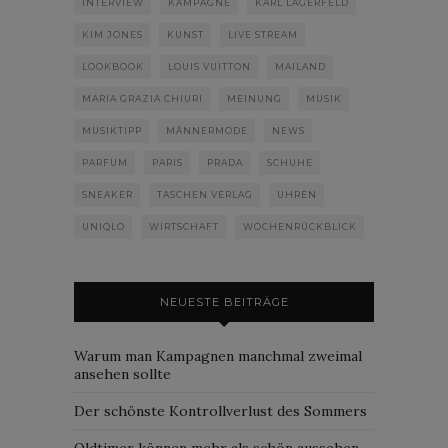
INTERVIEW
KAMPAGNE
KARL LAGERFELD
KIM JONES
KUNST
LIVE STREAM
LOOKBOOK
LOUIS VUITTON
MAILAND
MARIA GRAZIA CHIURI
MEINUNG
MUSIK
MUSIKTIPP
MÄNNERMODE
NEWS
PARFUM
PARIS
PRADA
SCHUHE
SNEAKER
TASCHEN VERLAG
UHREN
UNIQLO
WIRTSCHAFT
WOCHENRÜCKBLICK
NEUESTE BEITRÄGE
Warum man Kampagnen manchmal zweimal
ansehen sollte
Der schönste Kontrollverlust des Sommers
Oldtimer können mehr als schön aussehen