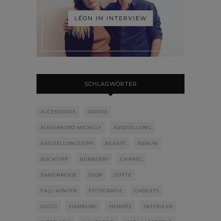
LÉON IM INTERVIEW
SCHLAGWÖRTER
ACCESSOIRES
ADIDAS
ALESSANDRO MICHELE
AUSSTELLUNG
AUSSTELLUNGSTIPP
BEAUTY
BERLIN
BUCHTIPP
BURBERRY
CHANEL
DAMENMODE
DIOR
DÜFTE
FALL-WINTER
FOTOGRAFIE
GADGETS
GUCCI
HAMBURG
HERMÈS
INTERIEUR